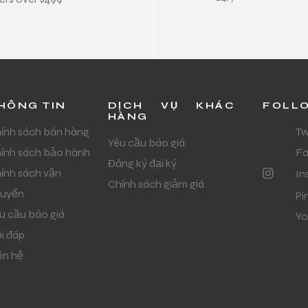
HÔNG TIN
DỊCH VỤ KHÁC
FOLL
HÀNG
ính sách bán hàng
Tw
Yêu cầu báo giá
ính sách bảo hành
F
Đăng ký đại ký
ính sách vận
In
Chính sách giảm giá
uyển
Pi
u cầu báo giá
Yo
i đáp
ên hệ