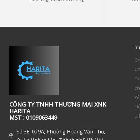
T
Ch
Ch
Ch
ch
Yê
CÔNG TY TNHH THƯƠNG MẠI XNK
Hỏ
HARITA
Li
MST : 0109063449
Số 3E, tổ 9A, Phường Hoàng Văn Thụ,