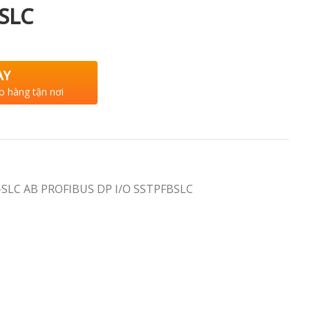
SLC
AY
o hàng tận nơi
B-SLC AB PROFIBUS DP I/O SSTPFBSLC