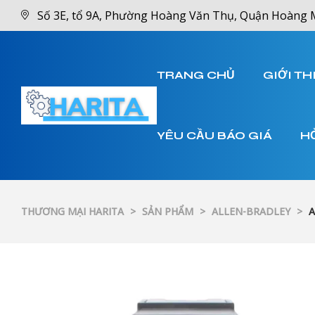
Số 3E, tổ 9A, Phường Hoàng Văn Thụ, Quận Hoàng 
TRANG CHỦ
GIỚI TH
YÊU CẦU BÁO GIÁ
H
THƯƠNG MẠI HARITA
>
SẢN PHẨM
>
ALLEN-BRADLEY
>
A