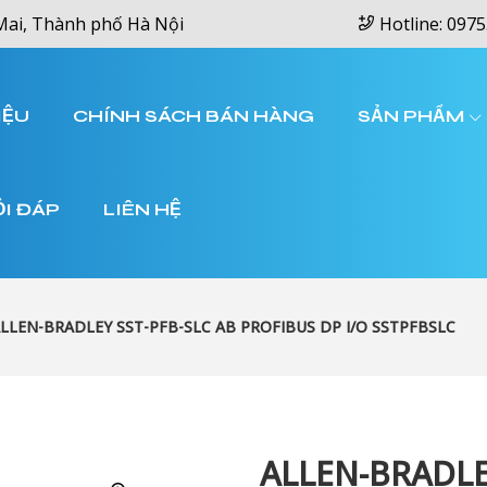
Mai, Thành phố Hà Nội
Hotline: 0975
IỆU
CHÍNH SÁCH BÁN HÀNG
SẢN PHẨM
ỎI ĐÁP
LIÊN HỆ
LLEN-BRADLEY SST-PFB-SLC AB PROFIBUS DP I/O SSTPFBSLC
ALLEN-BRADLE