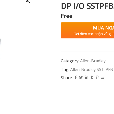
DP I/O SSTPFB
Free
MUA NG
Gọi điện xác nhận và gia
Category:
Allen-Bradley
Tag:
Allen-Bradley SST-PF
Share: