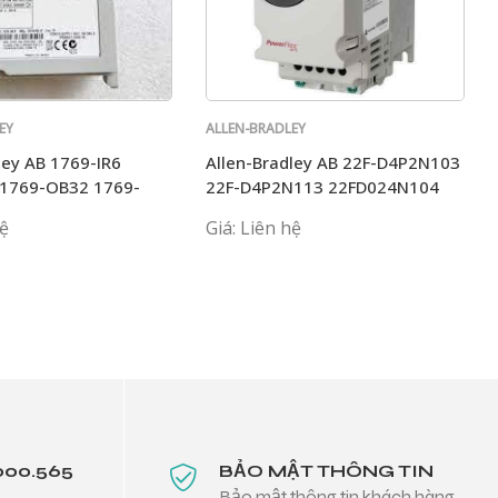
EY
ALLEN-BRADLEY
ley AB 1769-IR6
Allen-Bradley AB 22F-D4P2N103
1769-OB32 1769-
22F-D4P2N113 22FD024N104
69-L35E
D6P0N113 D2P5N103
hệ
Giá: Liên hệ
000.565
BẢO MẬT THÔNG TIN
Bảo mật thông tin khách hàng