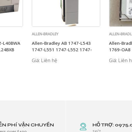
ALLEN-BRADLEY
ALLEN-BRADL
62-L40BWA
Allen-Bradley AB 1747-L543
Allen-Brad
L24BXB
1747-L551 1747-L552 1747-
1769-OA8 
L553 1747-SN
L36ERM 17
Giá: Liên hệ
Giá: Liên 
ỄN PHÍ VẬN CHUYỂN
HỖ TRỢ: 0975.
24/7
ers over $499