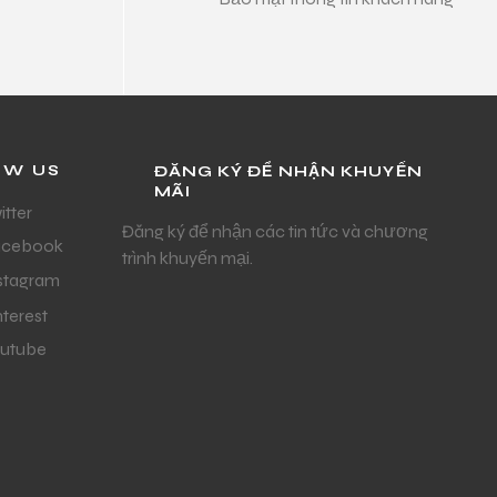
OW US
ĐĂNG KÝ ĐỂ NHẬN KHUYẾN
MÃI
itter
Đăng ký để nhận các tin tức và chương
acebook
trình khuyến mại.
stagram
nterest
utube