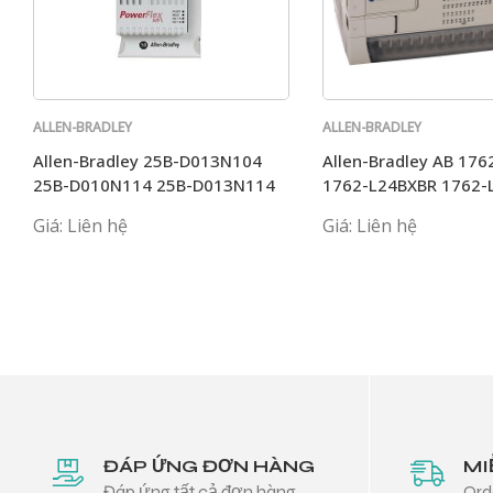
ALLEN-BRADLEY
ALLEN-BRADLEY
Allen-Bradley 25B-D013N104
Allen-Bradley AB 17
25B-D010N114 25B-D013N114
1762-L24BXBR 1762-
AB
1762-L40AWA
Giá: Liên hệ
Giá: Liên hệ
ĐÁP ỨNG ĐƠN HÀNG
MI
Đáp ứng tất cả đơn hàng
Ord