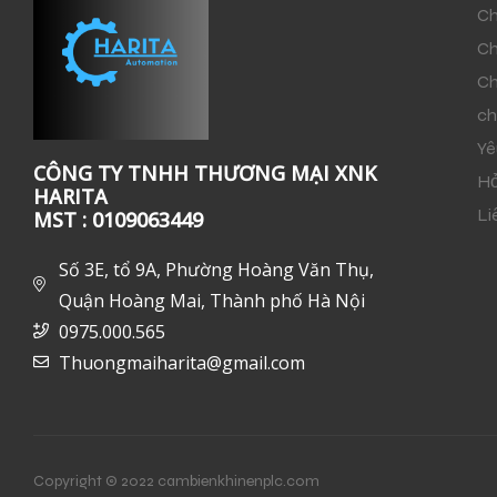
Ch
Ch
Ch
ch
Yê
CÔNG TY TNHH THƯƠNG MẠI XNK
Hỏ
HARITA
Li
MST : 0109063449
Số 3E, tổ 9A, Phường Hoàng Văn Thụ,
Quận Hoàng Mai, Thành phố Hà Nội
0975.000.565
Thuongmaiharita@gmail.com
Copyright © 2022 cambienkhinenplc.com