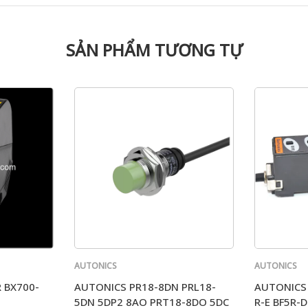
SẢN PHẨM TƯƠNG TỰ
AUTONICS
AUTONICS
 BX700-
AUTONICS PR18-8DN PRL18-
AUTONICS 
5DN 5DP2 8AO PRT18-8DO 5DC
R-E BF5R-