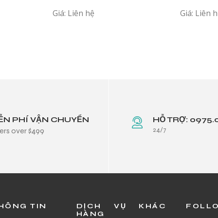
Giá: Liên hệ
Giá: Liên 
ỄN PHÍ VẬN CHUYỂN
HỖ TRỢ: 0975.
24/7
ers over $499
HÔNG TIN
DỊCH VỤ KHÁC
FOLL
HÀNG