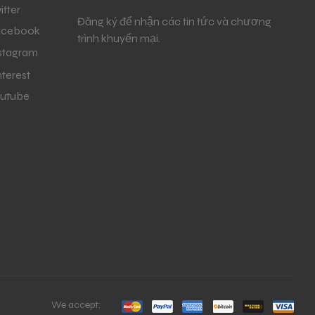
itter
Đăng ký để nhận các tin tức và chương
acebook
trình khuyến mại.
stagram
nterest
utube
We accept: