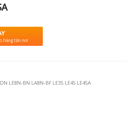
SA
AY
o hàng tận nơi
DN LE8N-BN LA8N-BF LE3S LE4S LE4SA