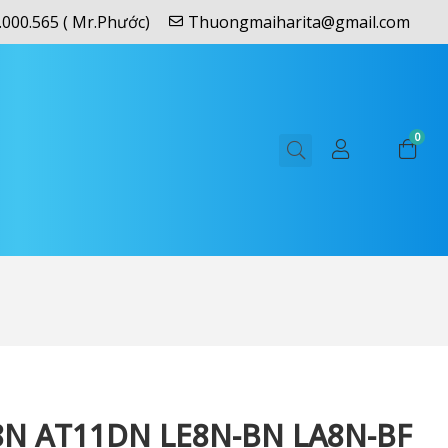
.000.565 ( Mr.Phước)
Thuongmaiharita@gmail.com
0
N AT11DN LE8N-BN LA8N-BF