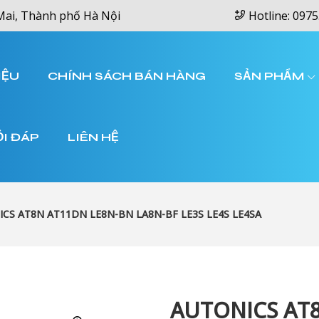
Mai, Thành phố Hà Nội
Hotline: 0975
IỆU
CHÍNH SÁCH BÁN HÀNG
SẢN PHẨM
ỎI ĐÁP
LIÊN HỆ
CS AT8N AT11DN LE8N-BN LA8N-BF LE3S LE4S LE4SA
AUTONICS AT8