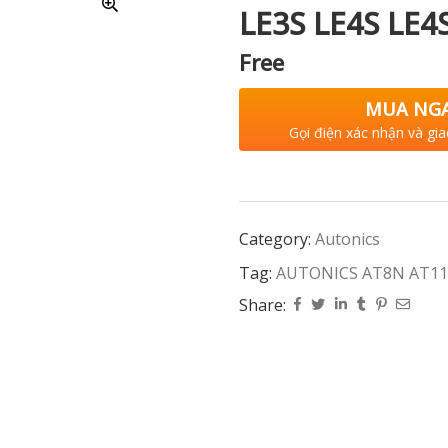
LE3S LE4S LE4
Free
MUA NG
Gọi điện xác nhận và gia
Category:
Autonics
Tag:
AUTONICS AT8N AT11
Share: