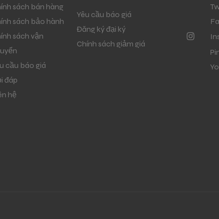
ính sách bán hàng
Tw
Yêu cầu báo giá
ính sách bảo hành
F
Đăng ký đại ký
ính sách vận
In
Chính sách giảm giá
uyển
Pi
u cầu báo giá
Yo
i đáp
ên hệ