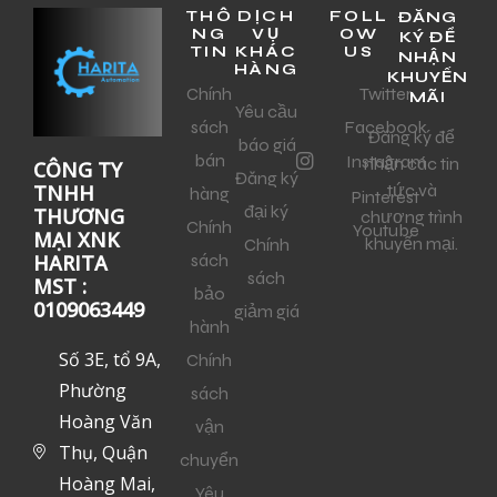
THÔ
DỊCH
FOLL
ĐĂNG
NG
VỤ
OW
KÝ ĐỂ
TIN
KHÁC
US
NHẬN
HÀNG
KHUYẾN
Chính
Twitter
MÃI
Yêu cầu
sách
Facebook
Đăng ký để
báo giá
bán
Instagram
nhận các tin
CÔNG TY
Đăng ký
tức và
TNHH
hàng
Pinterest
đại ký
THƯƠNG
chương trình
Chính
Youtube
MẠI XNK
khuyến mại.
Chính
sách
HARITA
sách
MST :
bảo
0109063449
giảm giá
hành
Số 3E, tổ 9A,
Chính
Phường
sách
Hoàng Văn
vận
Thụ, Quận
chuyển
Hoàng Mai,
Yêu