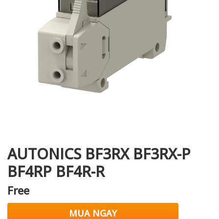
i XNK
AUTONICS BF3RX BF3RX-P
BF4RP BF4R-R
Free
MUA NGAY