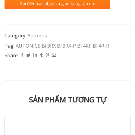
Gọi điện xác nhận và giao hàng tận nơi
Category:
Autonics
Tag:
AUTONICS BF3RX BF3RX-P BF4RP BF4R-R
Share:
SẢN PHẨM TƯƠNG TỰ