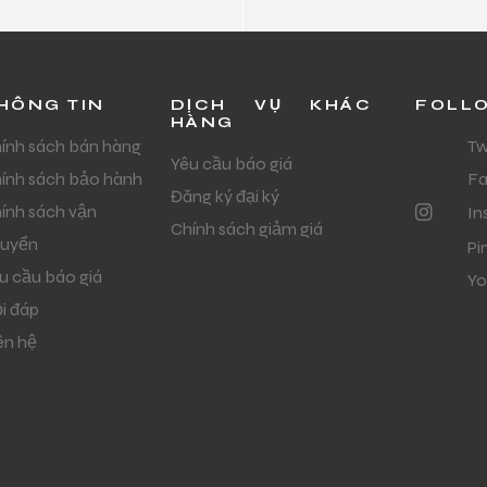
HÔNG TIN
DỊCH VỤ KHÁC
FOLL
HÀNG
ính sách bán hàng
Tw
Yêu cầu báo giá
ính sách bảo hành
F
Đăng ký đại ký
ính sách vận
In
Chính sách giảm giá
uyển
Pi
u cầu báo giá
Yo
i đáp
ên hệ