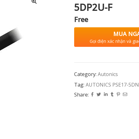
5DP2U-F
Free
MUA NG
Gọi điện xác nhận và gia
Category:
Autonics
Tag:
AUTONICS PSE17-5DN
Share: