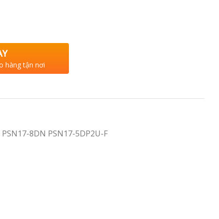
AY
o hàng tận nơi
 PSN17-8DN PSN17-5DP2U-F