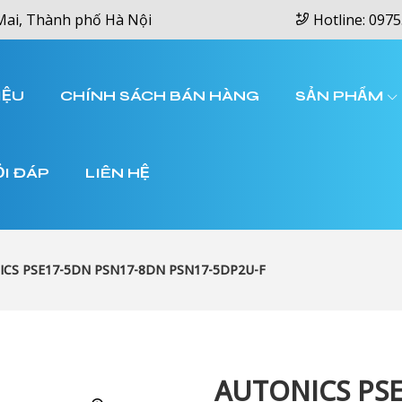
Mai, Thành phố Hà Nội
Hotline: 0975
IỆU
CHÍNH SÁCH BÁN HÀNG
SẢN PHẨM
ỎI ĐÁP
LIÊN HỆ
CS PSE17-5DN PSN17-8DN PSN17-5DP2U-F
AUTONICS PSE