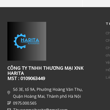
T
Ch
Ch
Ch
ch
Yê
CÔNG TY TNHH THƯƠNG MẠI XNK
Hỏ
HARITA
Li
MST : 0109063449
Số 3E, tổ 9A, Phường Hoàng Văn Thụ,
Quận Hoàng Mai, Thành phố Hà Nội
0975.000.565
Thuongmaiharita@gmail.com