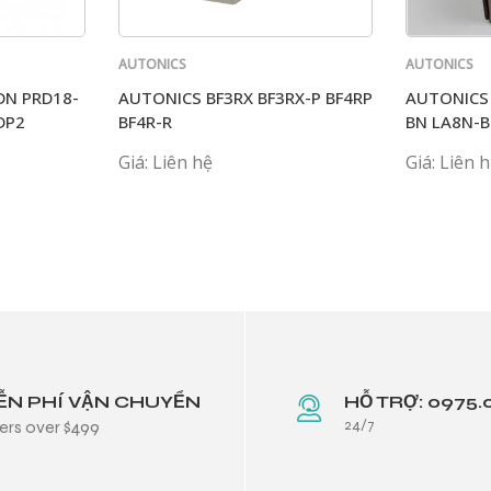
AUTONICS
AUTONICS
DN PRD18-
AUTONICS BF3RX BF3RX-P BF4RP
AUTONICS
DP2
BF4R-R
BN LA8N-B
Giá: Liên hệ
Giá: Liên 
ỄN PHÍ VẬN CHUYỂN
HỖ TRỢ: 0975.
24/7
ers over $499