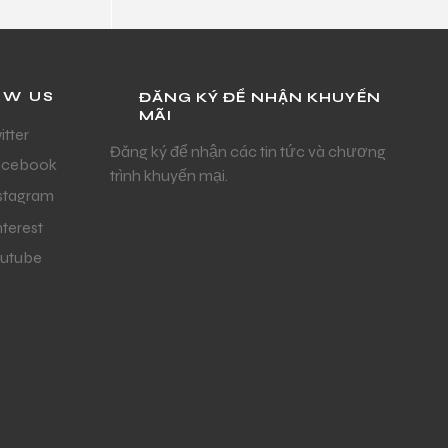
OW US
ĐĂNG KÝ ĐỂ NHẬN KHUYẾN
MÃI
itter
Đăng ký để nhận các tin tức và chương
acebook
trình khuyến mại.
stagram
nterest
utube