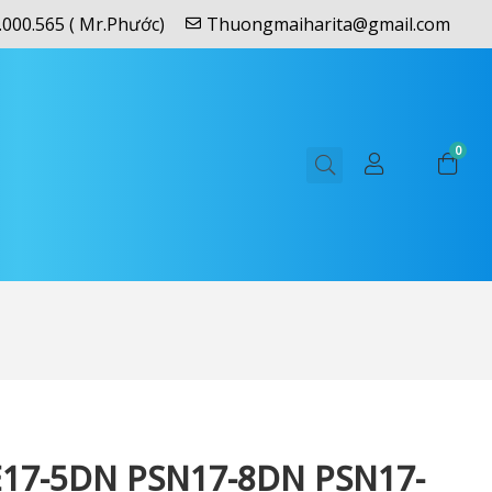
.000.565 ( Mr.Phước)
Thuongmaiharita@gmail.com
0
17-5DN PSN17-8DN PSN17-