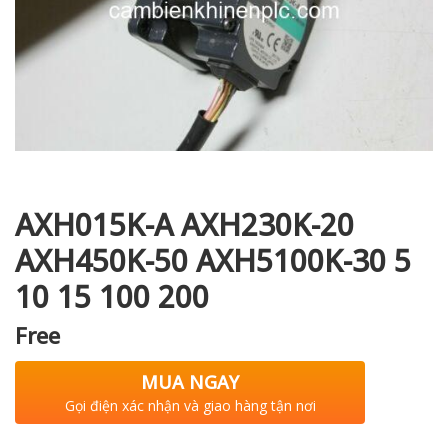
i XNK
AXH015K-A AXH230K-20
AXH450K-50 AXH5100K-30 5
10 15 100 200
Free
MUA NGAY
Gọi điện xác nhận và giao hàng tận nơi