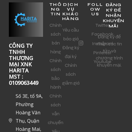
THÔ
DỊCH
FOLL
ĐĂNG
NG
VỤ
OW
KÝ ĐỂ
TIN
KHÁC
US
NHẬN
HÀNG
KHUYẾN
Chính
Twitter
MÃI
Yêu cầu
sách
Facebook
Đăng ký để
báo giá
bán
Instagram
nhận các tin
CÔNG TY
Đăng ký
tức và
TNHH
hàng
Pinterest
đại ký
THƯƠNG
chương trình
Chính
Youtube
MẠI XNK
khuyến mại.
Chính
sách
HARITA
sách
MST :
bảo
0109063449
giảm giá
hành
Số 3E, tổ 9A,
Chính
Phường
sách
Hoàng Văn
vận
Thụ, Quận
chuyển
Hoàng Mai,
Yêu