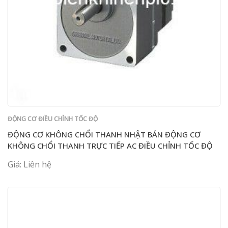
ĐỘNG CƠ ĐIỀU CHỈNH TỐC ĐỘ
ĐỘNG CƠ KHÔNG CHỔI THANH NHẬT BẢN ĐỘNG CƠ
KHÔNG CHỔI THANH TRỰC TIẾP AC ĐIỀU CHỈNH TỐC ĐỘ
NHẬP KHẨU DC24V 220V BLM5120HP-GFV
Giá: Liên hệ