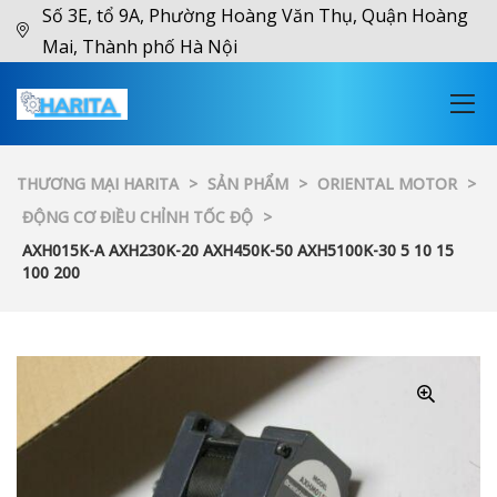
Số 3E, tổ 9A, Phường Hoàng Văn Thụ, Quận Hoàng
Mai, Thành phố Hà Nội
THƯƠNG MẠI HARITA
>
SẢN PHẨM
>
ORIENTAL MOTOR
>
ĐỘNG CƠ ĐIỀU CHỈNH TỐC ĐỘ
>
AXH015K-A AXH230K-20 AXH450K-50 AXH5100K-30 5 10 15
100 200