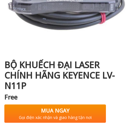
i XNK
BỘ KHUẾCH ĐẠI LASER
CHÍNH HÃNG KEYENCE LV-
N11P
Free
MUA NGAY
Gọi điện xác nhận và giao hàng tận nơi