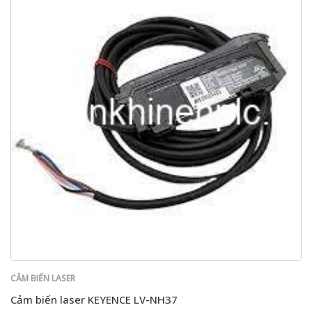
CẢM BIẾN LASER
Cảm biến laser KEYENCE LV-NH37