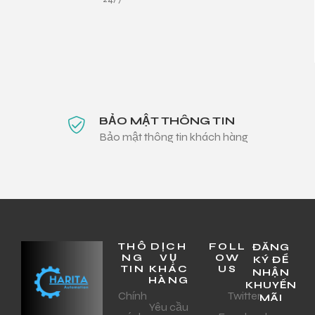
BẢO MẬT THÔNG TIN
Bảo mật thông tin khách hàng
THÔ
DỊCH
FOLL
ĐĂNG
NG
VỤ
OW
KÝ ĐỂ
TIN
KHÁC
US
NHẬN
HÀNG
KHUYẾN
Chính
Twitter
MÃI
Yêu cầu