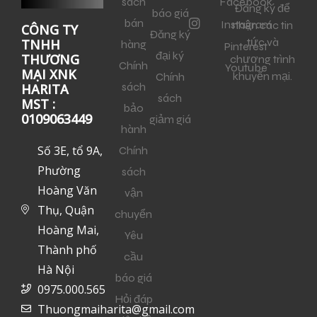
sách
Facebook
Đăng ký để
báo giá
bán
Instagram
nhận các tin
CÔNG TY
Đăng ký
tức và
TNHH
hàng
Pinterest
đại ký
THƯƠNG
chương trình
Chính
Youtube
MẠI XNK
khuyến mại.
Chính
sách
HARITA
sách
MST :
bảo
0109063449
giảm giá
hành
Số 3E, tổ 9A,
Chính
Phường
sách
Hoàng Văn
vận
Thụ, Quận
chuyển
Hoàng Mai,
Yêu
Thành phố
cầu
Hà Nội
báo giá
0975.000.565
Hỏi đáp
Thuongmaiharita@gmail.com