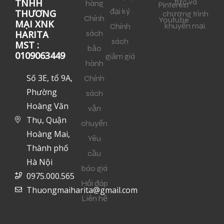
tức và
TNHH
hàng
Pinterest
đại ký
THƯƠNG
chương trình
Chính
Youtube
MẠI XNK
khuyến mại.
Chính
sách
HARITA
sách
MST :
bảo
0109063449
giảm giá
hành
Số 3E, tổ 9A,
Chính
Phường
sách
Hoàng Văn
vận
Thụ, Quận
chuyển
Hoàng Mai,
Yêu
Thành phố
cầu
Hà Nội
báo giá
0975.000.565
Hỏi đáp
Thuongmaiharita@gmail.com
Liên hệ