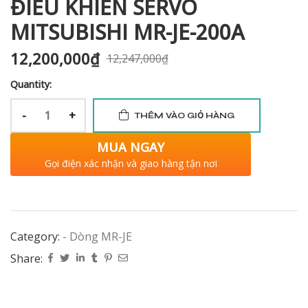
ĐIỀU KHIỂN SERVO
MITSUBISHI MR-JE-200A
12,200,000
₫
12,247,000
₫
Quantity:
-
+
THÊM VÀO GIỎ HÀNG
MUA NGAY
Gọi điện xác nhận và giao hàng tận nơi
Category:
- Dòng MR-JE
Share: