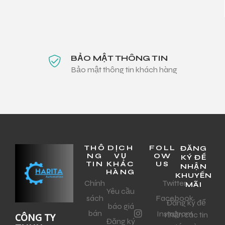
BẢO MẬT THÔNG TIN
Bảo mật thông tin khách hàng
THÔ
DỊCH
FOLL
ĐĂNG
NG
VỤ
OW
KÝ ĐỂ
TIN
KHÁC
US
NHẬN
HÀNG
KHUYẾN
Chính
Twitter
MÃI
Yêu cầu
sách
Facebook
Đăng ký để
báo giá
bán
Instagram
nhận các tin
CÔNG TY
Đăng ký