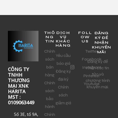
THÔ
DỊCH
FOLL
ĐĂNG
NG
VỤ
OW
KÝ ĐỂ
TIN
KHÁC
US
NHẬN
HÀNG
KHUYẾN
Chính
Twitter
MÃI
Yêu cầu
sách
Facebook
Đăng ký để
báo giá
bán
Instagram
nhận các tin
CÔNG TY
Đăng ký
tức và
TNHH
hàng
Pinterest
đại ký
THƯƠNG
chương trình
Chính
Youtube
MẠI XNK
khuyến mại.
Chính
sách
HARITA
sách
MST :
bảo
0109063449
giảm giá
hành
Số 3E, tổ 9A,
Chính