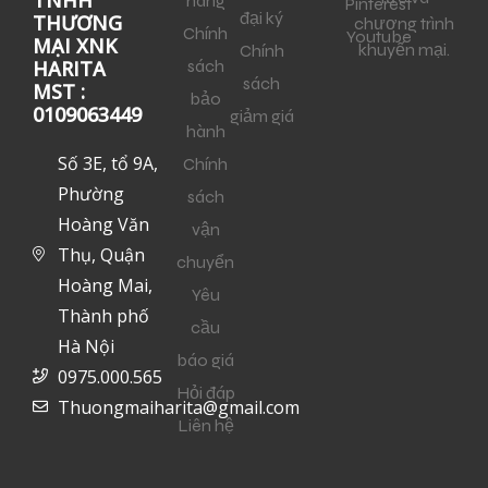
hàng
Pinterest
đại ký
THƯƠNG
chương trình
Chính
Youtube
MẠI XNK
khuyến mại.
Chính
sách
HARITA
sách
MST :
bảo
0109063449
giảm giá
hành
Số 3E, tổ 9A,
Chính
Phường
sách
Hoàng Văn
vận
Thụ, Quận
chuyển
Hoàng Mai,
Yêu
Thành phố
cầu
Hà Nội
báo giá
0975.000.565
Hỏi đáp
Thuongmaiharita@gmail.com
Liên hệ