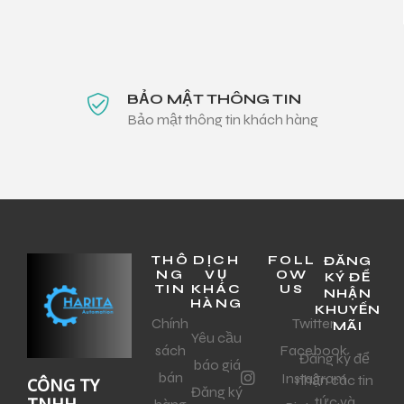
BẢO MẬT THÔNG TIN
Bảo mật thông tin khách hàng
THÔ
DỊCH
FOLL
ĐĂNG
NG
VỤ
OW
KÝ ĐỂ
TIN
KHÁC
US
NHẬN
HÀNG
KHUYẾN
Chính
Twitter
MÃI
Yêu cầu
sách
Facebook
Đăng ký để
báo giá
bán
Instagram
nhận các tin
CÔNG TY
Đăng ký
tức và
TNHH