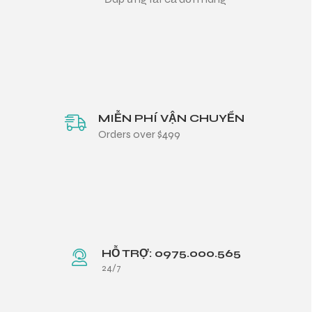
MIỄN PHÍ VẬN CHUYỂN
Orders over $499
HỖ TRỢ: 0975.000.565
24/7