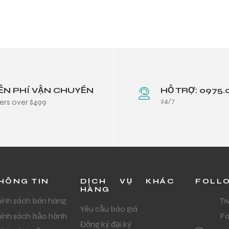
ỄN PHÍ VẬN CHUYỂN
HỖ TRỢ: 0975.
24/7
ers over $499
HÔNG TIN
DỊCH VỤ KHÁC
FOLL
HÀNG
ính sách bán hàng
Tw
Yêu cầu báo giá
ính sách bảo hành
F
Đăng ký đại ký