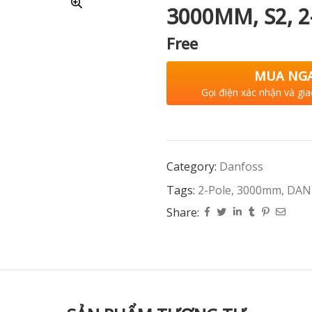
3000MM, S2, 
Free
MUA NG
Gọi điện xác nhận và gia
Category:
Danfoss
Tags:
2-Pole
,
3000mm
,
DAN
Share: