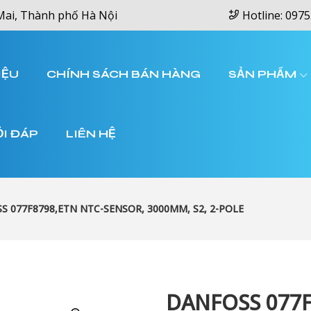
Mai, Thành phố Hà Nội
Hotline: 0975
IỆU
CHÍNH SÁCH BÁN HÀNG
SẢN PHẨM
ỎI ĐÁP
LIÊN HỆ
S 077F8798,ETN NTC-SENSOR, 3000MM, S2, 2-POLE
DANFOSS 077F