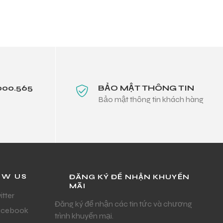
000.565
BẢO MẬT THÔNG TIN
Bảo mật thông tin khách hàng
OW US
ĐĂNG KÝ ĐỂ NHẬN KHUYẾN
MÃI
itter
Đăng ký để nhận các tin tức và chương
acebook
trình khuyến mại.