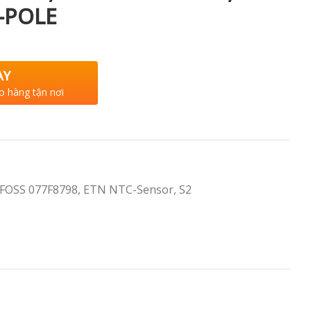
2-POLE
AY
o hàng tận nơi
FOSS 077F8798
,
ETN NTC-Sensor
,
S2