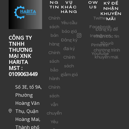
NG
VỤ
OW
KÝ ĐỂ
TIN
KHÁC
US
NHẬN
HÀNG
KHUYẾN
Chính
Twitter
MÃI
Yêu cầu
sách
Facebook
Đăng ký để
báo giá
bán
Instagram
nhận các tin
CÔNG TY
Đăng ký
tức và
TNHH
hàng
Pinterest
đại ký
THƯƠNG
chương trình
Chính
Youtube
MẠI XNK
khuyến mại.
Chính
sách
HARITA
sách
MST :
bảo
0109063449
giảm giá
hành
Số 3E, tổ 9A,
Chính
Phường
sách
Hoàng Văn
vận
Thụ, Quận
chuyển
Hoàng Mai,
Yêu
Thành phố