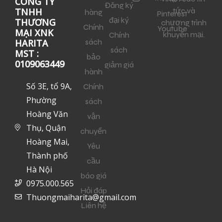
CÔNG TY
Đăng ký
tức và
TNHH
hàng
Pinterest
đại ký
THƯƠNG
chương trình
Chính
Youtube
MẠI XNK
khuyến mại.
Chính
sách
HARITA
sách
MST :
bảo
0109063449
giảm giá
hành
Số 3E, tổ 9A,
Chính
Phường
sách
Hoàng Văn
vận
Thụ, Quận
chuyển
Hoàng Mai,
Yêu
Thành phố
cầu
Hà Nội
báo giá
0975.000.565
Hỏi đáp
Thuongmaiharita@gmail.com
Liên hệ