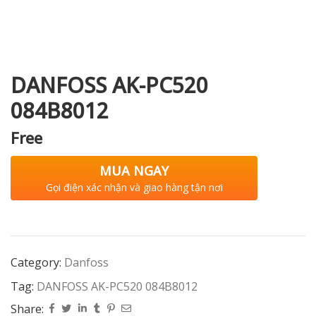
i XNK
DANFOSS AK-PC520
084B8012
Free
MUA NGAY
Gọi điện xác nhận và giao hàng tận nơi
Category:
Danfoss
Tag:
DANFOSS AK-PC520 084B8012
Share: