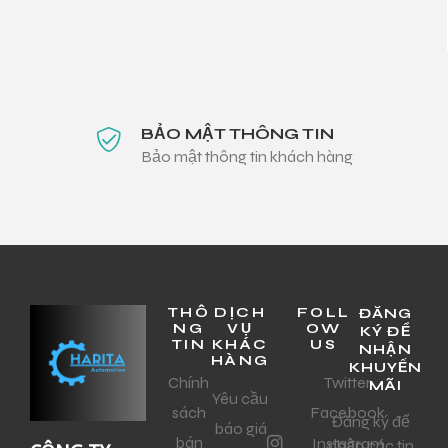
BẢO MẬT THÔNG TIN
Bảo mật thông tin khách hàng
THÔ
DỊCH
FOLL
ĐĂNG
NG
VỤ
OW
KÝ ĐỂ
TIN
KHÁC
US
NHẬN
HÀNG
KHUYẾN
Chính
Twitter
MÃI
Yêu cầu
sách
Facebook
Đăng ký để
báo giá
bán
Instagram
nhận các tin