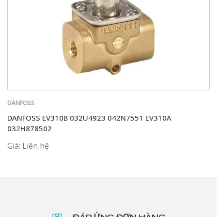
DANFOSS
DANFOSS EV310B 032U4923 042N7551 EV310A
032H878502
Giá: Liên hệ
ĐÁP ỨNG ĐƠN HÀNG