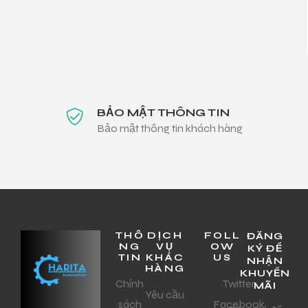
BẢO MẬT THÔNG TIN
Bảo mật thông tin khách hàng
THÔ
DỊCH
FOLL
ĐĂNG
NG
VỤ
OW
KÝ ĐỂ
TIN
KHÁC
US
NHẬN
HÀNG
KHUYẾN
Chính
Twitter
MÃI
Yêu cầu
sách
Facebook