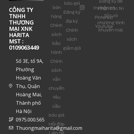
Đăng ký để
báo giá
bán
Instagram
nhận các tin
CÔNG TY
Đăng ký
tức và
TNHH
hàng
Pinterest
đại ký
THƯƠNG
chương trình
Chính
Youtube
MẠI XNK
khuyến mại.
Chính
sách
HARITA
sách
MST :
bảo
0109063449
giảm giá
hành
Số 3E, tổ 9A,
Chính
Phường
sách
Hoàng Văn
vận
Thụ, Quận
chuyển
Hoàng Mai,
Yêu
Thành phố
cầu
Hà Nội
báo giá
0975.000.565
Hỏi đáp
Thuongmaiharita@gmail.com
Liên hệ