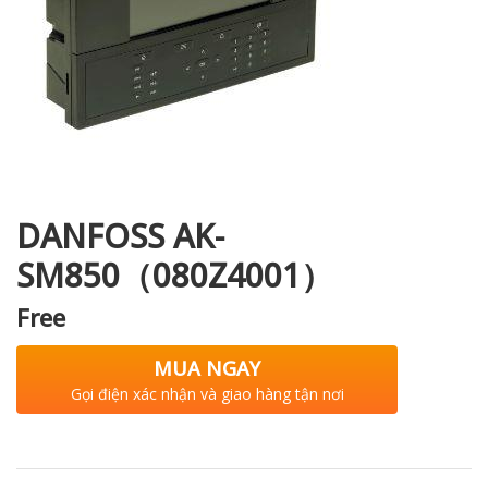
i XNK
DANFOSS AK-
SM850（080Z4001）
Free
MUA NGAY
Gọi điện xác nhận và giao hàng tận nơi