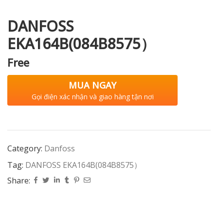
DANFOSS
EKA164B(084B8575）
i XNK
Free
MUA NGAY
Gọi điện xác nhận và giao hàng tận nơi
Category:
Danfoss
Tag:
DANFOSS EKA164B(084B8575）
Share: