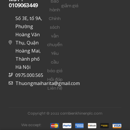
bảo
0109063449
giảm giá
hành
Số 3E, tổ 9A,
Chính
Phường
sách
Hoàng Văn
vận
Thụ, Quận
chuyển
Hoàng Mai,
Yêu
Thành phố
cầu
Hà Nội
báo giá
0975.000.565
Hỏi đáp
Thuongmaiharita@gmail.com
Liên hệ
Copyright © 2022 cambienkhinenplc.com
We accept: