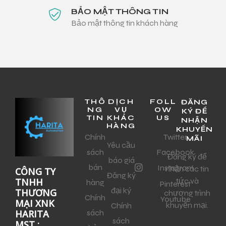
BẢO MẬT THÔNG TIN
Bảo mật thông tin khách hàng
THÔ
DỊCH
FOLL
ĐĂNG
NG
VỤ
OW
KÝ ĐỂ
TIN
KHÁC
US
NHẬN
HÀNG
KHUYẾN
Chính
Twitter
MÃI
Yêu cầu
sách
Facebook
Đăng ký để
báo giá
bán
Instagram
nhận các tin
CÔNG TY
Đăng ký
tức và
TNHH
hàng
Pinterest
đại ký
THƯƠNG
chương trình
Chính
Youtube
MẠI XNK
khuyến mại.
Chính
sách
HARITA
sách
MST :