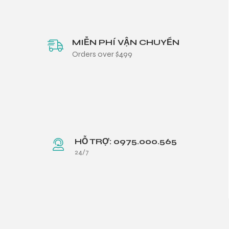
MIỄN PHÍ VẬN CHUYỂN
Orders over $499
HỖ TRỢ: 0975.000.565
24/7