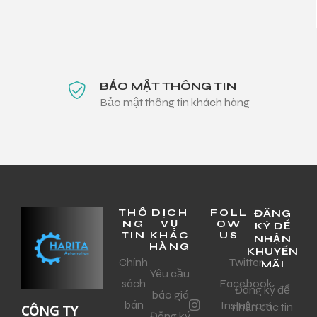
BẢO MẬT THÔNG TIN
Bảo mật thông tin khách hàng
THÔ
DỊCH
FOLL
ĐĂNG
NG
VỤ
OW
KÝ ĐỂ
TIN
KHÁC
US
NHẬN
HÀNG
KHUYẾN
Chính
Twitter
MÃI
Yêu cầu
sách
Facebook
Đăng ký để
báo giá
bán
Instagram
nhận các tin
CÔNG TY
Đăng ký