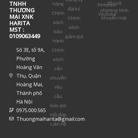
tức và
TNHH
hàng
Pinterest
đại ký
THƯƠNG
chương trình
Chính
Youtube
MẠI XNK
khuyến mại.
Chính
sách
HARITA
sách
MST :
bảo
0109063449
giảm giá
hành
Số 3E, tổ 9A,
Chính
Phường
sách
Hoàng Văn
vận
Thụ, Quận
chuyển
Hoàng Mai,
Yêu
Thành phố
cầu
Hà Nội
báo giá
0975.000.565
Hỏi đáp
Thuongmaiharita@gmail.com
Liên hệ