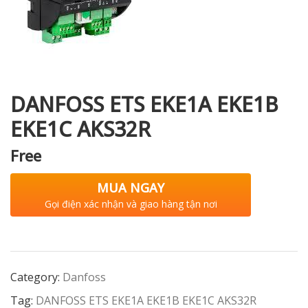
i XNK
DANFOSS ETS EKE1A EKE1B
EKE1C AKS32R
Free
MUA NGAY
Gọi điện xác nhận và giao hàng tận nơi
Category:
Danfoss
Tag:
DANFOSS ETS EKE1A EKE1B EKE1C AKS32R