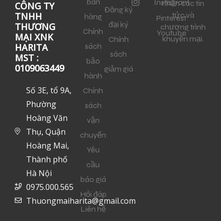
bán
Instagram
nhận các tin
CÔNG TY
Đăng ký
tức và
TNHH
hàng
Pinterest
đại ký
THƯƠNG
chương trình
Chính
Youtube
MẠI XNK
khuyến mại.
Chính
sách
HARITA
sách
MST :
bảo
0109063449
giảm giá
hành
Số 3E, tổ 9A,
Chính
Phường
sách
Hoàng Văn
vận
Thụ, Quận
chuyển
Hoàng Mai,
Yêu
Thành phố
cầu
Hà Nội
báo giá
0975.000.565
Hỏi đáp
Thuongmaiharita@gmail.com
Liên hệ