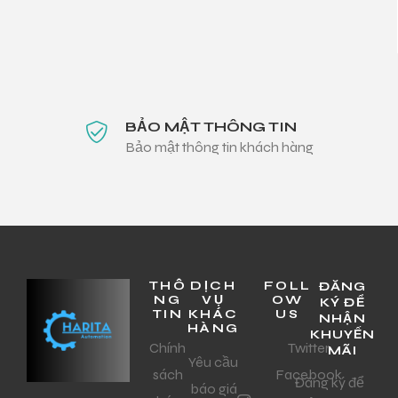
BẢO MẬT THÔNG TIN
Bảo mật thông tin khách hàng
THÔ
DỊCH
FOLL
ĐĂNG
NG
VỤ
OW
KÝ ĐỂ
TIN
KHÁC
US
NHẬN
HÀNG
KHUYẾN
Chính
Twitter
MÃI
Yêu cầu
sách
Facebook
Đăng ký để
báo giá