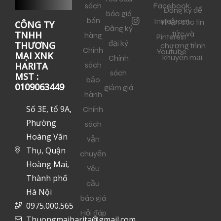
sách
Facebook
Đăng ký để
báo giá
bán
Instagram
nhận các tin
CÔNG TY
Đăng ký
tức và
TNHH
hàng
Pinterest
đại ký
THƯƠNG
chương trình
Chính
Youtube
MẠI XNK
khuyến mại.
Chính
sách
HARITA
sách
MST :
bảo
0109063449
giảm giá
hành
Số 3E, tổ 9A,
Chính
Phường
sách
Hoàng Văn
vận
Thụ, Quận
chuyển
Hoàng Mai,
Yêu
Thành phố
cầu
Hà Nội
báo giá
0975.000.565
Hỏi đáp
Thuongmaiharita@gmail.com