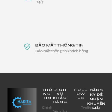
24/7
BẢO MẬT THÔNG TIN
Bảo mật thông tin khách hàng
THÔ
DỊCH
FOLL
ĐĂNG
NG
VỤ
OW
KÝ ĐỂ
TIN
KHÁC
US
NHẬN
HÀNG
KHUYẾN
Chính
Twitter
MÃI
Yêu cầu