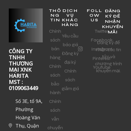
THÔ
DỊCH
FOLL
ĐĂNG
NG
VỤ
OW
KÝ ĐỂ
TIN
KHÁC
US
NHẬN
HÀNG
KHUYẾN
Chính
Twitter
MÃI
Yêu cầu
sách
Facebook
Đăng ký để
báo giá
bán
Instagram
nhận các tin
CÔNG TY
Đăng ký
tức và
TNHH
hàng
Pinterest
đại ký
THƯƠNG
chương trình
Chính
Youtube
MẠI XNK
khuyến mại.
Chính
sách
HARITA
sách
MST :
bảo
0109063449
giảm giá
hành
Số 3E, tổ 9A,
Chính
Phường
sách
Hoàng Văn
vận
Thụ, Quận
chuyển