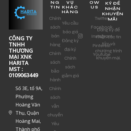
NG
VỤ
OW
KÝ ĐỂ
TIN
KHÁC
US
NHẬN
HÀNG
KHUYẾN
Chính
Twitter
MÃI
Yêu cầu
sách
Facebook
Đăng ký để
báo giá
bán
Instagram
nhận các tin
CÔNG TY
Đăng ký
tức và
TNHH
hàng
Pinterest
đại ký
THƯƠNG
chương trình
Chính
Youtube
MẠI XNK
khuyến mại.
Chính
sách
HARITA
sách
MST :
bảo
0109063449
giảm giá
hành
Số 3E, tổ 9A,
Chính
Phường
sách
Hoàng Văn
vận
Thụ, Quận
chuyển
Hoàng Mai,
Yêu
Thành phố