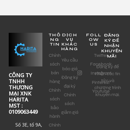
THÔ
DỊCH
FOLL
ĐĂNG
NG
VỤ
OW
KÝ ĐỂ
TIN
KHÁC
US
NHẬN
HÀNG
KHUYẾN
Chính
Twitter
MÃI
Yêu cầu
sách
Facebook
Đăng ký để
báo giá
bán
Instagram
nhận các tin
CÔNG TY
Đăng ký
tức và
TNHH
hàng
Pinterest
đại ký
THƯƠNG
chương trình
Chính
Youtube
MẠI XNK
khuyến mại.
Chính
sách
HARITA
sách
MST :
bảo
0109063449
giảm giá
hành
Số 3E, tổ 9A,
Chính