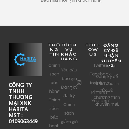
Bảo mật thông tin khách hàng
THÔ
DỊCH
FOLL
ĐĂNG
NG
VỤ
OW
KÝ ĐỂ
TIN
KHÁC
US
NHẬN
HÀNG
KHUYẾN
Chính
Twitter
MÃI
Yêu cầu
sách
Facebook
Đăng ký để
báo giá
bán
Instagram
nhận các tin
CÔNG TY
Đăng ký
tức và
TNHH
hàng
Pinterest
đại ký
THƯƠNG
chương trình
Chính
Youtube
MẠI XNK
khuyến mại.
Chính
sách
HARITA
sách
MST :
bảo
0109063449
giảm giá
hành