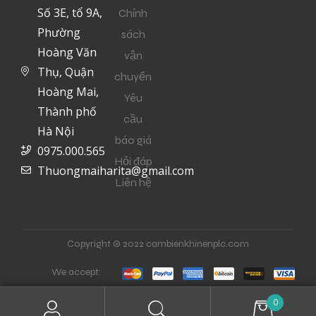
Số 3E, tổ 9A,
Chính
Phường
sách
Hoàng Văn
vận
Thụ, Quận
chuyển
Hoàng Mai,
Yêu
Thành phố
cầu
Hà Nội
báo giá
0975.000.565
Hỏi đáp
Thuongmaiharita@gmail.com
Liên hệ
Copyright © 2022 cambienkhinenplc.com
We accept:
0