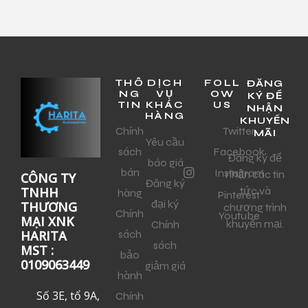
THÔ
DỊCH
FOLL
ĐĂNG
NG
VỤ
OW
KÝ ĐỂ
TIN
KHÁC
US
NHẬN
HÀNG
KHUYẾN
Chính
Twitter
MÃI
Yêu cầu
sách
Facebook
Đăng ký để
báo giá
bán
Instagram
nhận các tin
CÔNG TY
Đăng ký
tức và
TNHH
hàng
Pinterest
đại ký
THƯƠNG
chương trình
Chính
Youtube
MẠI XNK
khuyến mại.
Chính
sách
HARITA
sách
MST :
bảo
0109063449
giảm giá
hành
Số 3E, tổ 9A,
Chính