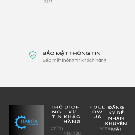
24/7
BẢO MẬT THÔNG TIN
Bảo mật thông tin khách hàng
THÔ
DỊCH
FOLL
ĐĂNG
NG
VỤ
OW
KÝ ĐỂ
TIN
KHÁC
US
NHẬN
HÀNG
KHUYẾN
Chính
Twitter
MÃI
Yêu cầu