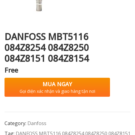
i XNK
DANFOSS MBT5116
084Z8254 084Z8250
084Z8151 084Z8154
Free
MUA NGAY
Gọi điện xác nhận và giao hàng tận nơi
Category:
Danfoss
Tag:
DANFOSS MBT5116 084Z8254 084Z8250 084Z8151