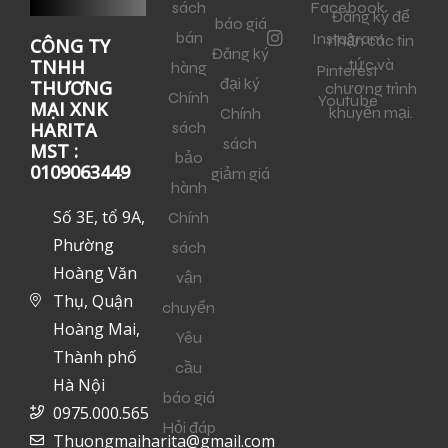
sách
Facebook
Đăng ký để
báo giá
bán
Instagram
nhận các tin
CÔNG TY
Đăng ký
tức và
TNHH
hàng
Pinterest
đại ký
THƯƠNG
chương trình
Chính
Youtube
MẠI XNK
khuyến mại.
Chính
sách
HARITA
sách
MST :
bảo
0109063449
giảm giá
hành
Số 3E, tổ 9A,
Chính
Phường
sách
Hoàng Văn
vận
Thụ, Quận
chuyển
Hoàng Mai,
Yêu
Thành phố
cầu
Hà Nội
báo giá
0975.000.565
Hỏi đáp
Thuongmaiharita@gmail.com