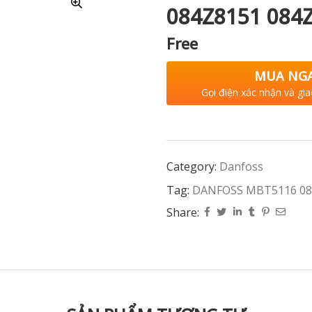
084Z8151 084
Free
MUA NG
Gọi điện xác nhận và gia
Category:
Danfoss
Tag:
DANFOSS MBT5116 084
Share: