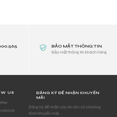
000.565
BẢO MẬT THÔNG TIN
Bảo mật thông tin khách hàng
OW US
ĐĂNG KÝ ĐỂ NHẬN KHUYẾN
MÃI
itter
Đăng ký để nhận các tin tức và chương
acebook
trình khuyến mại.