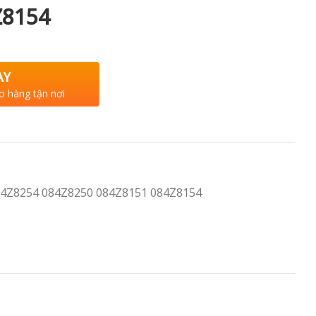
Z8154
AY
o hàng tận nơi
Z8254 084Z8250 084Z8151 084Z8154