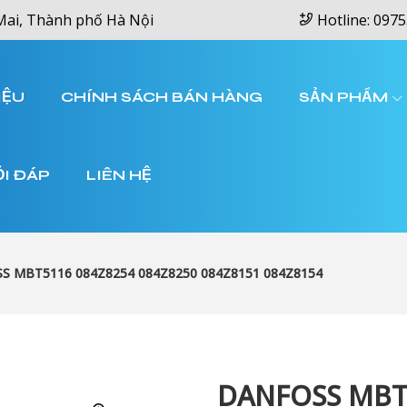
Mai, Thành phố Hà Nội
Hotline: 0975
IỆU
CHÍNH SÁCH BÁN HÀNG
SẢN PHẨM
ỎI ĐÁP
LIÊN HỆ
S MBT5116 084Z8254 084Z8250 084Z8151 084Z8154
DANFOSS MBT5