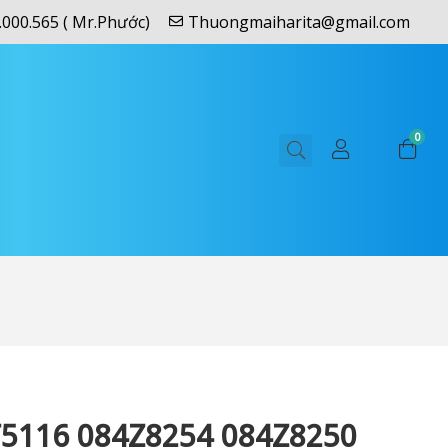
.000.565 ( Mr.Phước)
Thuongmaiharita@gmail.com
0
116 084Z8254 084Z8250