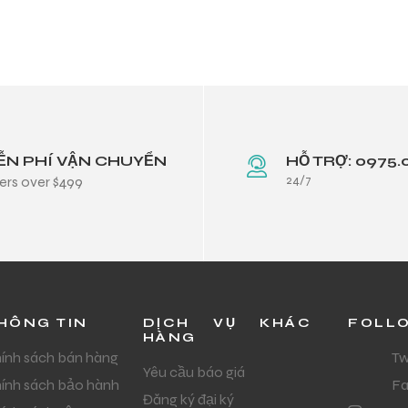
ỄN PHÍ VẬN CHUYỂN
HỖ TRỢ: 0975.
24/7
ers over $499
HÔNG TIN
DỊCH VỤ KHÁC
FOLL
HÀNG
ính sách bán hàng
Tw
Yêu cầu báo giá
ính sách bảo hành
F
Đăng ký đại ký