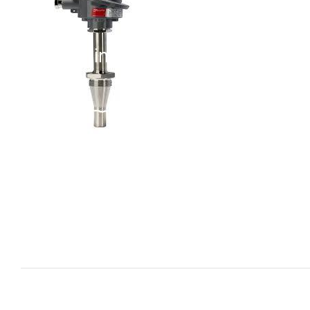
i XNK