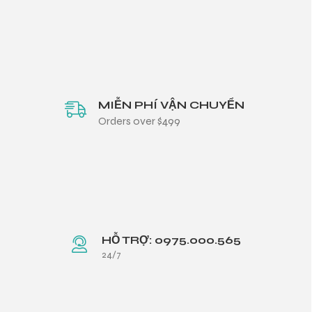
MIỄN PHÍ VẬN CHUYỂN
Orders over $499
HỖ TRỢ: 0975.000.565
24/7