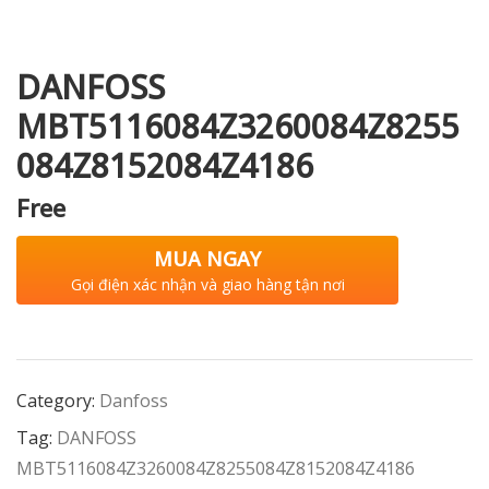
DANFOSS
i XNK
MBT5116084Z3260084Z8255
084Z8152084Z4186
Free
MUA NGAY
Gọi điện xác nhận và giao hàng tận nơi
Category:
Danfoss
Tag:
DANFOSS
MBT5116084Z3260084Z8255084Z8152084Z4186