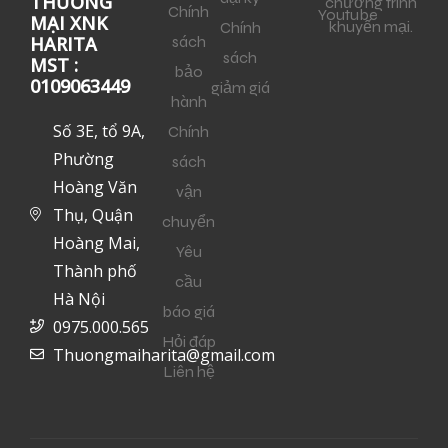
THƯƠNG
chương trình
Chính
Youtube
MẠI XNK
khuyến mại.
Chính
sách
HARITA
sách
MST :
bảo
0109063449
giảm giá
hành
Số 3E, tổ 9A,
Chính
Phường
sách
Hoàng Văn
vận
Thụ, Quận
chuyển
Hoàng Mai,
Yêu
Thành phố
cầu
Hà Nội
báo giá
0975.000.565
Hỏi đáp
Thuongmaiharita@gmail.com
Liên hệ