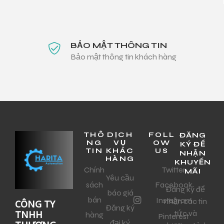
BẢO MẬT THÔNG TIN
Bảo mật thông tin khách hàng
THÔ
DỊCH
FOLL
ĐĂNG
NG
VỤ
OW
KÝ ĐỂ
TIN
KHÁC
US
NHẬN
HÀNG
KHUYẾN
Chính
Twitter
MÃI
Yêu cầu
sách
Facebook
Đăng ký để
báo giá
bán
Instagram
nhận các tin
CÔNG TY
Đăng ký
tức và
TNHH
hàng
Pinterest
đại ký