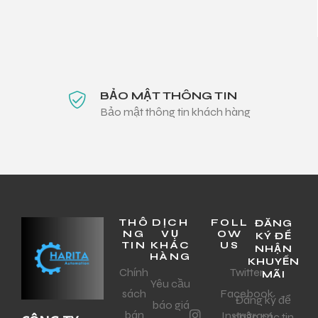
BẢO MẬT THÔNG TIN
Bảo mật thông tin khách hàng
THÔ
DỊCH
FOLL
ĐĂNG
NG
VỤ
OW
KÝ ĐỂ
TIN
KHÁC
US
NHẬN
HÀNG
KHUYẾN
Chính
Twitter
MÃI
Yêu cầu
sách
Facebook
Đăng ký để
báo giá
bán
Instagram
nhận các tin