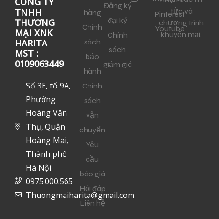
CÔNG TY
Đăng ký
tức và
TNHH
hàng
Pinterest
đại ký
THƯƠNG
chương trình
Chính
Youtube
MẠI XNK
khuyến mại.
Chính
sách
HARITA
sách
MST :
bảo
0109063449
giảm giá
hành
Số 3E, tổ 9A,
Chính
Phường
sách
Hoàng Văn
vận
Thụ, Quận
chuyển
Hoàng Mai,
Yêu
Thành phố
cầu
Hà Nội
báo giá
0975.000.565
Hỏi đáp
Thuongmaiharita@gmail.com
Liên hệ