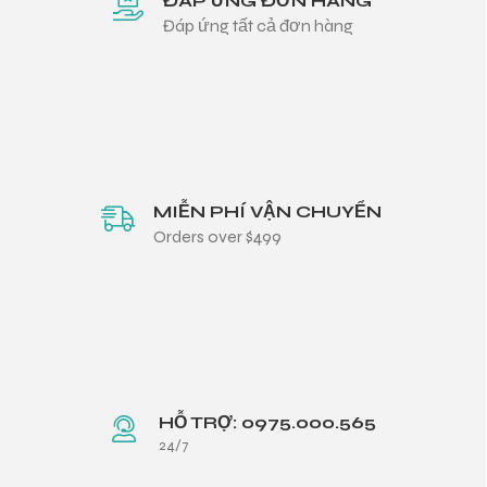
ĐÁP ỨNG ĐƠN HÀNG
Đáp ứng tất cả đơn hàng
MIỄN PHÍ VẬN CHUYỂN
Orders over $499
HỖ TRỢ: 0975.000.565
24/7