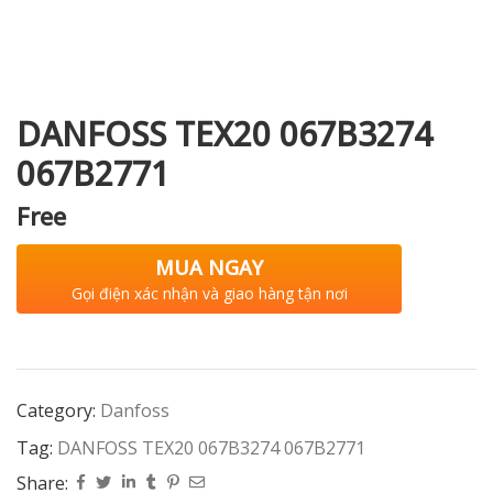
i XNK
DANFOSS TEX20 067B3274
067B2771
Free
MUA NGAY
Gọi điện xác nhận và giao hàng tận nơi
Category:
Danfoss
Tag:
DANFOSS TEX20 067B3274 067B2771
Share: