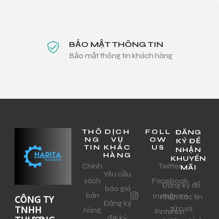
BẢO MẬT THÔNG TIN
Bảo mật thông tin khách hàng
THÔ
DỊCH
FOLL
ĐĂNG
NG
VỤ
OW
KÝ ĐỂ
TIN
KHÁC
US
NHẬN
HÀNG
KHUYẾN
Chính
Twitter
MÃI
Yêu cầu
sách
Facebook
Đăng ký để
báo giá
bán
Instagram
nhận các tin
CÔNG TY
Đăng ký
tức và
TNHH
hàng
Pinterest
đại ký