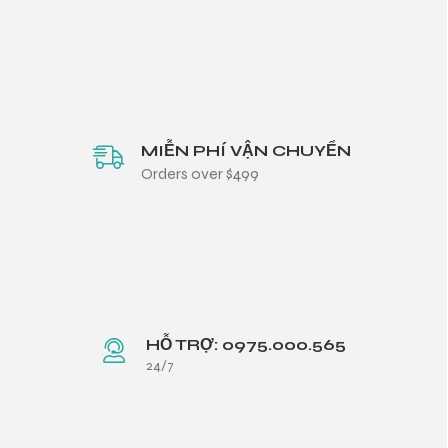
MIỄN PHÍ VẬN CHUYỂN
Orders over $499
HỖ TRỢ: 0975.000.565
24/7