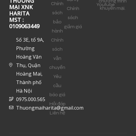
THƯƠNG
chương trình
Chính
Youtube
MẠI XNK
khuyến mại.
Chính
sách
HARITA
sách
MST :
bảo
0109063449
giảm giá
hành
Số 3E, tổ 9A,
Chính
Phường
sách
Hoàng Văn
vận
Thụ, Quận
chuyển
Hoàng Mai,
Yêu
Thành phố
cầu
Hà Nội
báo giá
0975.000.565
Hỏi đáp
Thuongmaiharita@gmail.com
Liên hệ