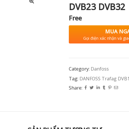
DVB23 DVB32
Free
MUA NG
Gọi điện xác nhận và gia
Category:
Danfoss
Tag:
DANFOSS Trafag DVB
Share: