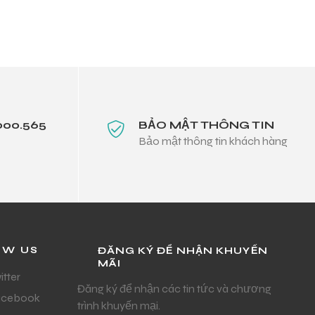
000.565
BẢO MẬT THÔNG TIN
Bảo mật thông tin khách hàng
OW US
ĐĂNG KÝ ĐỂ NHẬN KHUYẾN
MÃI
itter
Đăng ký để nhận các tin tức và chương
acebook
trình khuyến mại.