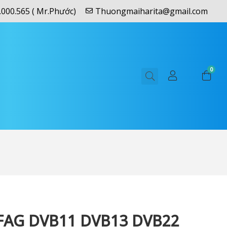
.000.565 ( Mr.Phước)
Thuongmaiharita@gmail.com
0
FAG DVB11 DVB13 DVB22