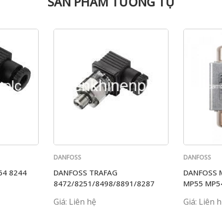
SẢN PHẨM TƯƠNG TỰ
DANFOSS
DANFOSS
64 8244
DANFOSS TRAFAG
DANFOSS 
8472/8251/8498/8891/8287
MP55 MP5
Giá: Liên hệ
Giá: Liên 