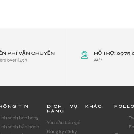
ỄN PHÍ VẬN CHUYỂN
HỖ TRỢ: 0975.
24/7
ers over $499
HÔNG TIN
DỊCH VỤ KHÁC
FOLL
HÀNG
ính sách bán hàng
Tw
Yêu cầu báo giá
ính sách bảo hành
F
Đăng ký đại ký