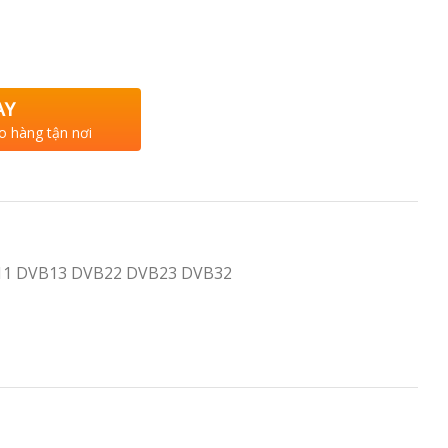
AY
o hàng tận nơi
11 DVB13 DVB22 DVB23 DVB32