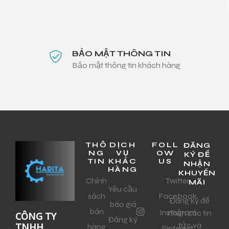
BẢO MẬT THÔNG TIN
Bảo mật thông tin khách hàng
THÔ
DỊCH
FOLL
ĐĂNG
NG
VỤ
OW
KÝ ĐỂ
TIN
KHÁC
US
NHẬN
HÀNG
KHUYẾN
Chính
Twitter
MÃI
Yêu cầu
sách
Facebook
Đăng ký để
báo giá
bán
Instagram
nhận các tin
CÔNG TY
Đăng ký
tức và
TNHH
hàng
Pinterest