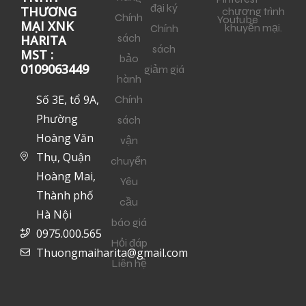
đại ký
THƯƠNG
chương trình
Chính
Youtube
MẠI XNK
khuyến mại.
Chính
sách
HARITA
sách
MST :
bảo
0109063449
giảm giá
hành
Số 3E, tổ 9A,
Chính
Phường
sách
Hoàng Văn
vận
Thụ, Quận
chuyển
Hoàng Mai,
Yêu
Thành phố
cầu
Hà Nội
báo giá
0975.000.565
Hỏi đáp
Thuongmaiharita@gmail.com
Liên hệ