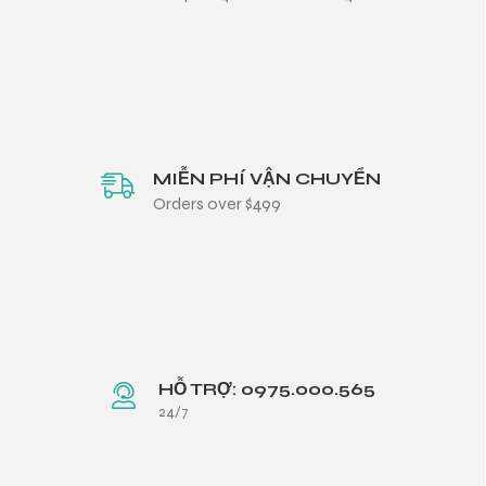
MIỄN PHÍ VẬN CHUYỂN
Orders over $499
HỖ TRỢ: 0975.000.565
24/7