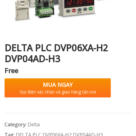
i XNK
DELTA PLC DVP06XA-H2
DVP04AD-H3
Free
MUA NGAY
Gọi điện xác nhận và giao hàng tận nơi
Category:
Delta
Tag:
DELTA PLC DVP06XA-H2 DVP04AD-H3