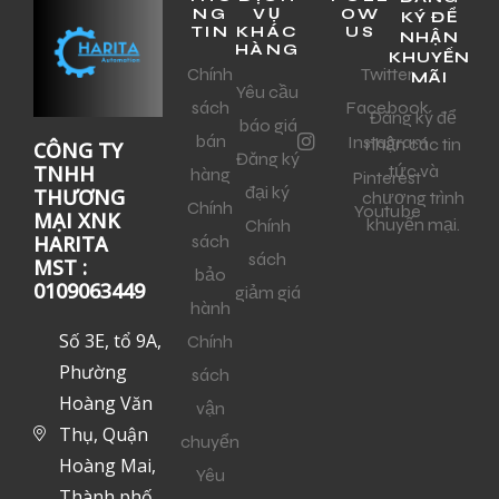
NG
VỤ
OW
KÝ ĐỂ
TIN
KHÁC
US
NHẬN
HÀNG
KHUYẾN
Chính
Twitter
MÃI
Yêu cầu
sách
Facebook
Đăng ký để
báo giá
bán
Instagram
nhận các tin
CÔNG TY
Đăng ký
tức và
TNHH
hàng
Pinterest
đại ký
THƯƠNG
chương trình
Chính
Youtube
MẠI XNK
khuyến mại.
Chính
sách
HARITA
sách
MST :
bảo
0109063449
giảm giá
hành
Số 3E, tổ 9A,
Chính
Phường
sách
Hoàng Văn
vận
Thụ, Quận
chuyển
Hoàng Mai,
Yêu
Thành phố