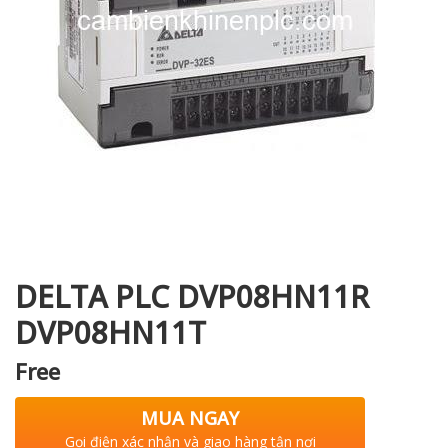
i XNK
DELTA PLC DVP08HN11R
DVP08HN11T
Free
MUA NGAY
Gọi điện xác nhận và giao hàng tận nơi