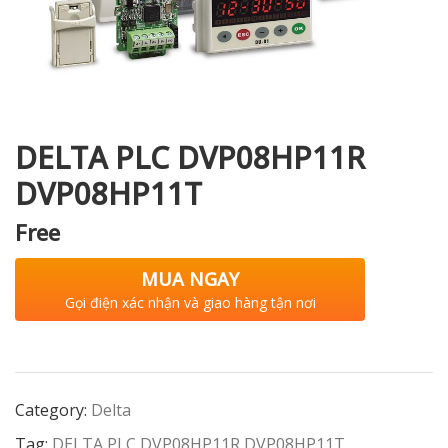
i XNK
DELTA PLC DVP08HP11R
DVP08HP11T
Free
MUA NGAY
Gọi điện xác nhận và giao hàng tận nơi
Category:
Delta
Tag:
DELTA PLC DVP08HP11R DVP08HP11T