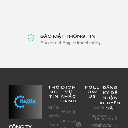
BẢO MẬT THÔNG TIN
Bảo mật thông tin khách hàng
THÔ
DỊCH
FOLL
ĐĂNG
NG
VỤ
OW
KÝ ĐỂ
TIN
KHÁC
US
NHẬN
HÀNG
KHUYẾN
Chính
Twitter
MÃI
Yêu cầu
sách
Facebook
Đăng ký để
báo giá
bán
Instagram
nhận các tin
CÔNG TY