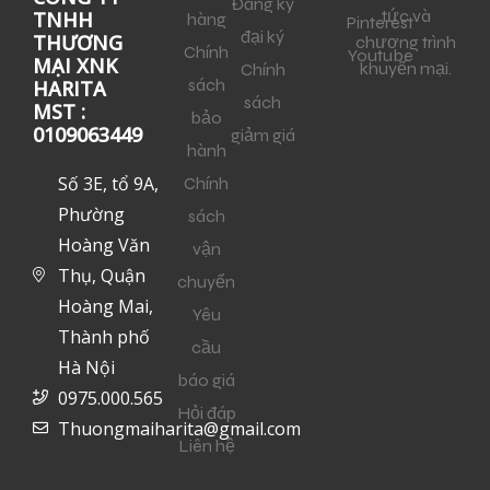
Đăng ký
tức và
TNHH
hàng
Pinterest
đại ký
THƯƠNG
chương trình
Chính
Youtube
MẠI XNK
khuyến mại.
Chính
sách
HARITA
sách
MST :
bảo
0109063449
giảm giá
hành
Số 3E, tổ 9A,
Chính
Phường
sách
Hoàng Văn
vận
Thụ, Quận
chuyển
Hoàng Mai,
Yêu
Thành phố
cầu
Hà Nội
báo giá
0975.000.565
Hỏi đáp
Thuongmaiharita@gmail.com
Liên hệ