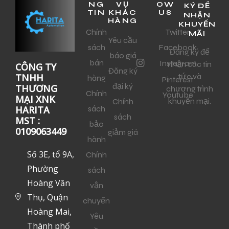
NG
VỤ
OW
KÝ ĐỂ
TIN
KHÁC
US
NHẬN
HÀNG
KHUYẾN
Chính
Twitter
MÃI
Yêu cầu
sách
Facebook
Đăng ký để
báo giá
bán
Instagram
nhận các tin
CÔNG TY
Đăng ký
tức và
TNHH
hàng
Pinterest
đại ký
THƯƠNG
chương trình
Chính
Youtube
MẠI XNK
khuyến mại.
Chính
sách
HARITA
sách
MST :
bảo
0109063449
giảm giá
hành
Số 3E, tổ 9A,
Chính
Phường
sách
Hoàng Văn
vận
Thụ, Quận
chuyển
Hoàng Mai,
Yêu
Thành phố