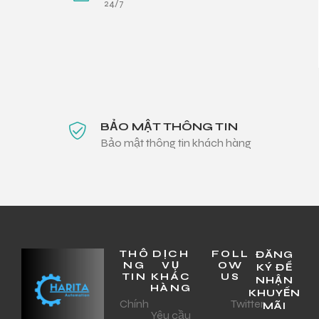
24/7
BẢO MẬT THÔNG TIN
Bảo mật thông tin khách hàng
THÔ
DỊCH
FOLL
ĐĂNG
NG
VỤ
OW
KÝ ĐỂ
TIN
KHÁC
US
NHẬN
HÀNG
KHUYẾN
Chính
Twitter
MÃI
Yêu cầu