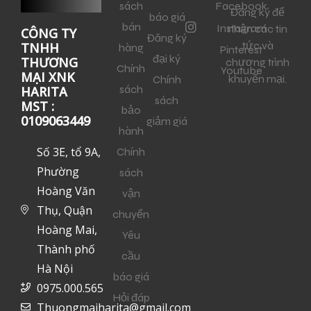
sách
Facebook
Đăng ký để
báo giá
bán
Instagram
nhận các tin
CÔNG TY
Đăng ký
tức và
TNHH
hàng
Pinterest
đại ký
THƯƠNG
chương trình
Chính
Youtube
MẠI XNK
khuyến mại.
Chính
sách
HARITA
sách
MST :
bảo
0109063449
giảm giá
hành
Số 3E, tổ 9A,
Chính
Phường
sách
Hoàng Văn
vận
Thụ, Quận
chuyển
Hoàng Mai,
Yêu
Thành phố
cầu
Hà Nội
báo giá
0975.000.565
Hỏi đáp
Thuongmaiharita@gmail.com