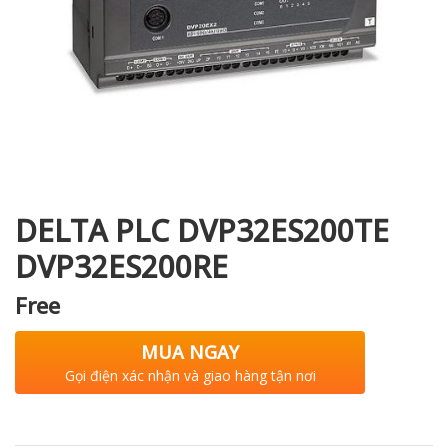
i XNK
DELTA PLC DVP32ES200TE
DVP32ES200RE
Free
MUA NGAY
Gọi điện xác nhận và giao hàng tận nơi