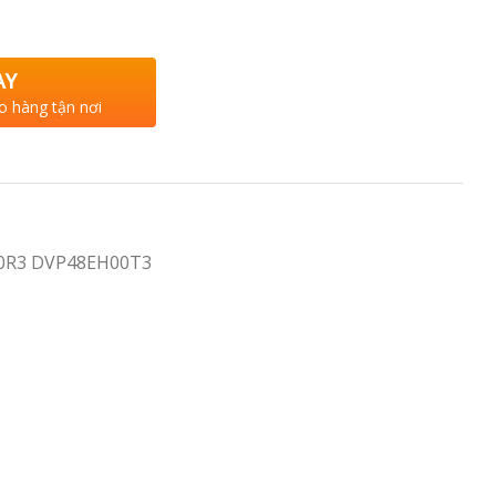
AY
o hàng tận nơi
0R3 DVP48EH00T3