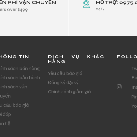
ỄN PHÍ VẬN CHUYỂN
HỖ TRỢ: 0975.
24/7
ers over $499
HÔNG TIN
DỊCH VỤ KHÁC
FOLL
HÀNG
ính sách bán hàng
Tw
Yêu cầu báo giá
ính sách bảo hành
F
Đăng ký đại ký
ính sách vận
In
Chính sách giảm giá
uyển
Pi
u cầu báo giá
Yo
i đáp
ên hệ