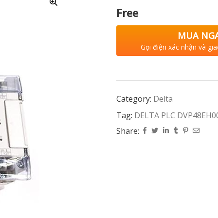
Free
MUA NG
Gọi điện xác nhận và gia
Category:
Delta
Tag:
DELTA PLC DVP48EH0
Share: