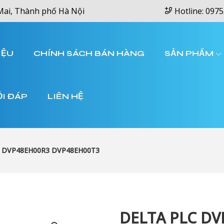
Mai, Thành phố Hà Nội
Hotline: 0975
IỆU
CHÍNH SÁCH BÁN HÀNG
SẢN PHẨM
ỎI ĐÁP
LIÊN HỆ
 DVP48EH00R3 DVP48EH00T3
DELTA PLC D