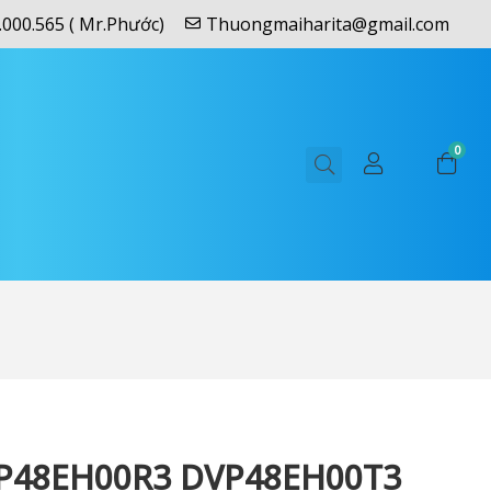
.000.565 ( Mr.Phước)
Thuongmaiharita@gmail.com
0
VP48EH00R3 DVP48EH00T3