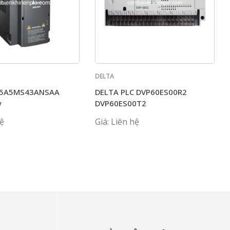
DELTA
D5A5MS43ANSAA
DELTA PLC DVP60ES00R2
v
DVP60ES00T2
hệ
Giá: Liên hệ