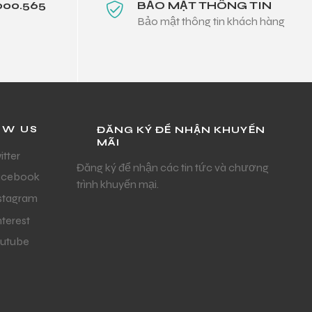
000.565
BẢO MẬT THÔNG TIN
Bảo mật thông tin khách hàng
OW US
ĐĂNG KÝ ĐỂ NHẬN KHUYẾN
MÃI
itter
Đăng ký để nhận các tin tức và chương
acebook
trình khuyến mại.
stagram
nterest
utube