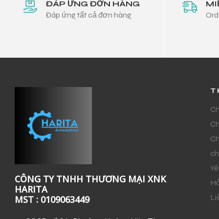
ĐÁP ỨNG ĐƠN HÀNG
MI
Đáp ứng tất cả đơn hàng
Ord
T
Ch
Ch
Ch
ch
Yê
CÔNG TY TNHH THƯƠNG MẠI XNK
Hỏ
HARITA
Li
MST : 0109063449