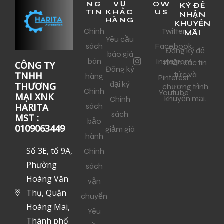
NG
VỤ
OW
KÝ ĐỂ
TIN
KHÁC
US
NHẬN
HÀNG
KHUYẾN
Chính
Twitter
MÃI
Yêu cầu
sách
Facebook
Đăng ký để
báo giá
bán
Instagram
nhận các tin
CÔNG TY
Đăng ký
tức và
TNHH
hàng
Pinterest
đại ký
THƯƠNG
chương trình
Chính
Youtube
MẠI XNK
khuyến mại.
Chính
sách
HARITA
sách
MST :
bảo
0109063449
giảm giá
hành
Số 3E, tổ 9A,
Chính
Phường
sách
Hoàng Văn
vận
Thụ, Quận
chuyển
Hoàng Mai,
Yêu
Thành phố