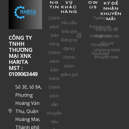
NG
VỤ
OW
KÝ ĐỂ
TIN
KHÁC
US
NHẬN
HÀNG
KHUYẾN
Chính
Twitter
MÃI
Yêu cầu
sách
Facebook
Đăng ký để
báo giá
bán
Instagram
nhận các tin
CÔNG TY
Đăng ký
tức và
TNHH
hàng
Pinterest
đại ký
THƯƠNG
chương trình
Chính
Youtube
MẠI XNK
khuyến mại.
Chính
sách
HARITA
sách
MST :
bảo
0109063449
giảm giá
hành
Số 3E, tổ 9A,
Chính
Phường
sách
Hoàng Văn
vận
Thụ, Quận
chuyển
Hoàng Mai,
Yêu
Thành phố