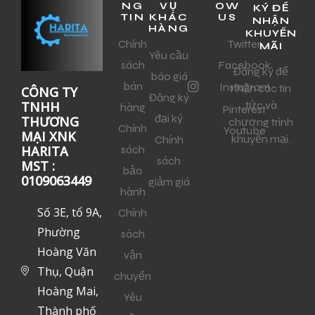
NG
VỤ
OW
KÝ ĐỂ
TIN
KHÁC
US
NHẬN
HÀNG
KHUYẾN
Chính
Twitter
MÃI
Yêu cầu
sách
Facebook
Đăng ký để
báo giá
bán
Instagram
nhận các tin
CÔNG TY
Đăng ký
tức và
TNHH
hàng
Pinterest
đại ký
THƯƠNG
chương trình
Chính
Youtube
MẠI XNK
khuyến mại.
Chính
sách
HARITA
sách
MST :
bảo
0109063449
giảm giá
hành
Số 3E, tổ 9A,
Chính
Phường
sách
Hoàng Văn
vận
Thụ, Quận
chuyển
Hoàng Mai,
Yêu
Thành phố