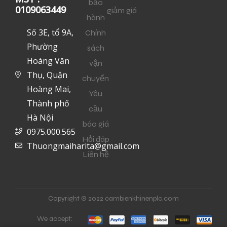
bảo
0109063449
giảm giá
hành
Số 3E, tổ 9A,
Chính
Phường
sách
Hoàng Văn
vận
Thụ, Quận
chuyển
Hoàng Mai,
Yêu
Thành phố
cầu
Hà Nội
báo giá
0975.000.565
Hỏi đáp
Thuongmaiharita@gmail.com
Liên hệ
Copyright © 2022 cambienkhinenplc.com
We accept: