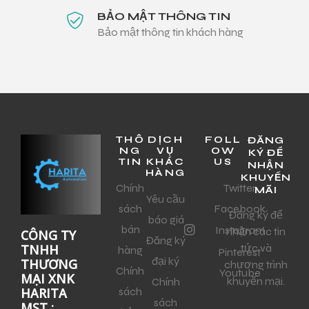
BẢO MẬT THÔNG TIN
Bảo mật thông tin khách hàng
THÔ
DỊCH
FOLL
ĐĂNG
NG
VỤ
OW
KÝ ĐỂ
TIN
KHÁC
US
NHẬN
HÀNG
KHUYẾN
Chính
Twitter
MÃI
Yêu cầu
sách
Facebook
Đăng ký để
báo giá
bán
Instagram
nhận các tin
CÔNG TY
Đăng ký
tức và
TNHH
hàng
Pinterest
đại ký
THƯƠNG
chương trình
Chính
Youtube
MẠI XNK
khuyến mại.
Chính
sách
HARITA
sách
MST :