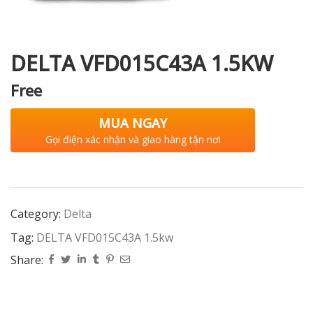
DELTA VFD015C43A 1.5KW
i XNK
Free
MUA NGAY
Gọi điện xác nhận và giao hàng tận nơi
Category:
Delta
Tag:
DELTA VFD015C43A 1.5kw
Share: