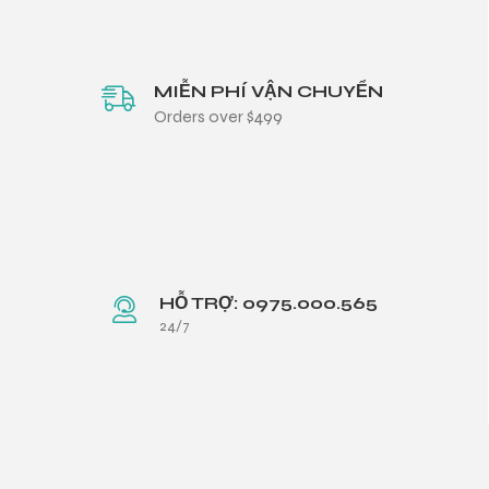
MIỄN PHÍ VẬN CHUYỂN
Orders over $499
HỖ TRỢ: 0975.000.565
24/7