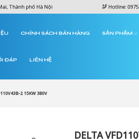
Mai, Thành phố Hà Nội
Hotline: 0975
IỆU
CHÍNH SÁCH BÁN HÀNG
SẢN PHẨM
ỎI ĐÁP
LIÊN HỆ
110V43B-2 15KW 380V
DELTA VFD110