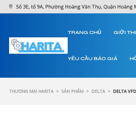
Số 3E, tổ 9A, Phường Hoàng Văn Thụ, Quận Hoàng 
TRANG CHỦ
GIỚI TH
YÊU CẦU BÁO GIÁ
H
THƯƠNG MẠI HARITA
>
SẢN PHẨM
>
DELTA
>
DELTA VFD