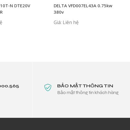
E10T-N DTE20V
DELTA VFD007EL43A 0.75kw
0R
380v
hệ
Giá: Liên hệ
000.565
BẢO MẬT THÔNG TIN
Bảo mật thông tin khách hàng