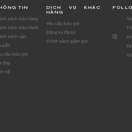
HÔNG TIN
DỊCH VỤ KHÁC
FOLL
HÀNG
ính sách bán hàng
Tw
Yêu cầu báo giá
ính sách bảo hành
F
Đăng ký đại ký
ính sách vận
In
Chính sách giảm giá
uyển
Pi
u cầu báo giá
Yo
i đáp
ên hệ