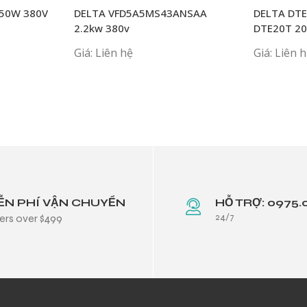
750W 380V
DELTA VFD5A5MS43ANSAA
DELTA DT
2.2kw 380v
DTE20T 2
Giá: Liên hệ
Giá: Liên 
ỄN PHÍ VẬN CHUYỂN
HỖ TRỢ: 0975.
24/7
ers over $499