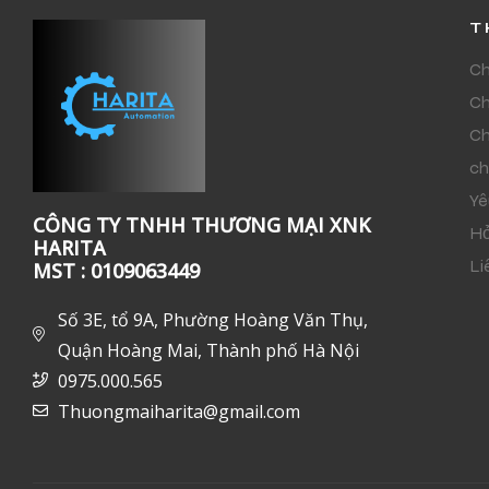
T
Ch
Ch
Ch
ch
Yê
CÔNG TY TNHH THƯƠNG MẠI XNK
Hỏ
HARITA
Li
MST : 0109063449
Số 3E, tổ 9A, Phường Hoàng Văn Thụ,
Quận Hoàng Mai, Thành phố Hà Nội
0975.000.565
Thuongmaiharita@gmail.com