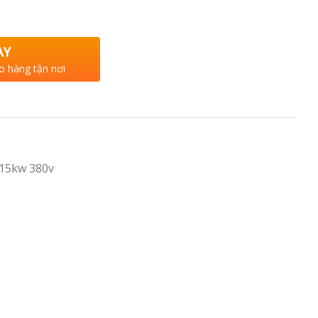
AY
o hàng tận nơi
15kw 380v