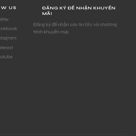
OW US
ĐĂNG KÝ ĐỂ NHẬN KHUYẾN
MÃI
itter
Đăng ký để nhận các tin tức và chương
acebook
trình khuyến mại.
stagram
nterest
utube