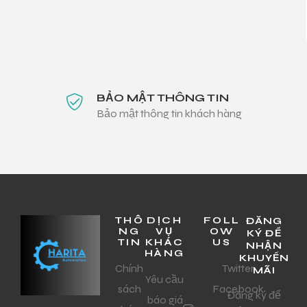
BẢO MẬT THÔNG TIN
Bảo mật thông tin khách hàng
THÔ
DỊCH
FOLL
ĐĂNG
NG
VỤ
OW
KÝ ĐỂ
TIN
KHÁC
US
NHẬN
HÀNG
KHUYẾN
Chính
Twitter
MÃI
Yêu cầu
sách
Facebook
Đăng ký để
báo giá