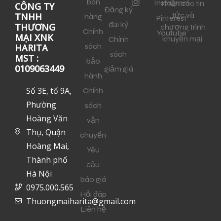
bán
Instagram
nhận các tin
CÔNG TY
Đăng ký
tức và
TNHH
hàng
Pinterest
đại ký
THƯƠNG
chương trình
Chính
Youtube
MẠI XNK
khuyến mại.
Chính
sách
HARITA
sách
MST :
bảo
0109063449
giảm giá
hành
Số 3E, tổ 9A,
Chính
Phường
sách
Hoàng Văn
vận
Thụ, Quận
chuyển
Hoàng Mai,
Yêu
Thành phố
cầu
Hà Nội
báo giá
0975.000.565
Hỏi đáp
Thuongmaiharita@gmail.com
Liên hệ