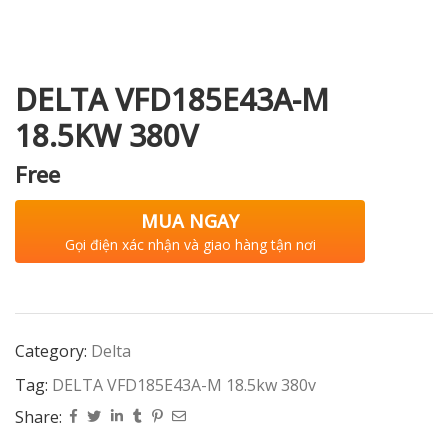
DELTA VFD185E43A-M
i XNK
18.5KW 380V
Free
MUA NGAY
Gọi điện xác nhận và giao hàng tận nơi
Category:
Delta
Tag:
DELTA VFD185E43A-M 18.5kw 380v
Share: