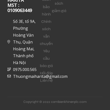
HARITA
sách
MST :
bảo
0109063449
giảm giá
hành
Số 3E, tổ 9A,
Chính
Phường
sách
Hoàng Văn
vận
Thụ, Quận
chuyển
Hoàng Mai,
Yêu
Thành phố
cầu
Hà Nội
báo giá
0975.000.565
Hỏi đáp
Thuongmaiharita@gmail.com
Liên hệ
Copyright © 2022 cambienkhinenplc.com