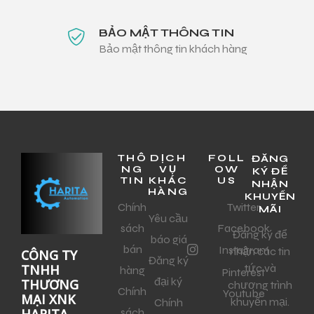
BẢO MẬT THÔNG TIN
Bảo mật thông tin khách hàng
THÔ
DỊCH
FOLL
ĐĂNG
NG
VỤ
OW
KÝ ĐỂ
TIN
KHÁC
US
NHẬN
HÀNG
KHUYẾN
Chính
Twitter
MÃI
Yêu cầu
sách
Facebook
Đăng ký để
báo giá
bán
Instagram
nhận các tin
CÔNG TY
Đăng ký
tức và
TNHH
hàng
Pinterest
đại ký
THƯƠNG
chương trình
Chính
Youtube
MẠI XNK
khuyến mại.
Chính
sách