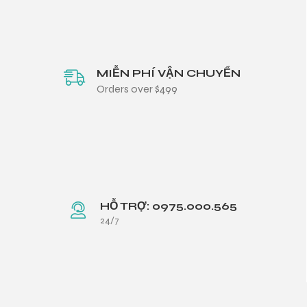
MIỄN PHÍ VẬN CHUYỂN
Orders over $499
HỖ TRỢ: 0975.000.565
24/7