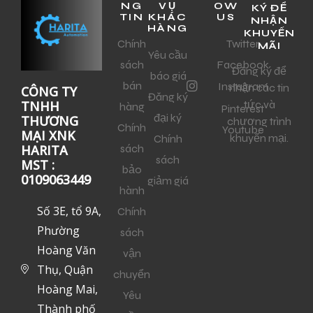
NG
VỤ
OW
KÝ ĐỂ
TIN
KHÁC
US
NHẬN
HÀNG
KHUYẾN
Chính
Twitter
MÃI
Yêu cầu
sách
Facebook
Đăng ký để
báo giá
bán
Instagram
nhận các tin
CÔNG TY
Đăng ký
tức và
TNHH
hàng
Pinterest
đại ký
THƯƠNG
chương trình
Chính
Youtube
MẠI XNK
khuyến mại.
Chính
sách
HARITA
sách
MST :
bảo
0109063449
giảm giá
hành
Số 3E, tổ 9A,
Chính
Phường
sách
Hoàng Văn
vận
Thụ, Quận
chuyển
Hoàng Mai,
Yêu
Thành phố