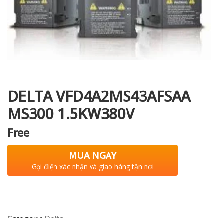
i XNK
DELTA VFD4A2MS43AFSAA
MS300 1.5KW380V
Free
MUA NGAY
Gọi điện xác nhận và giao hàng tận nơi