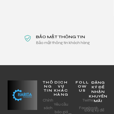
BẢO MẬT THÔNG TIN
Bảo mật thông tin khách hàng
THÔ
DỊCH
FOLL
ĐĂNG
NG
VỤ
OW
KÝ ĐỂ
TIN
KHÁC
US
NHẬN
HÀNG
KHUYẾN
Chính
Twitter
MÃI
Yêu cầu
sách
Facebook
Đăng ký để
báo giá