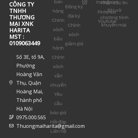
bán
Instagram
nhận các tin
CÔNG TY
Đăng ký
tức và
TNHH
hàng
Pinterest
đại ký
THƯƠNG
chương trình
Chính
Youtube
MẠI XNK
khuyến mại.
Chính
sách
HARITA
sách
MST :
bảo
0109063449
giảm giá
hành
Số 3E, tổ 9A,
Chính
Phường
sách
Hoàng Văn
vận
Thụ, Quận
chuyển
Hoàng Mai,
Yêu
Thành phố
cầu
Hà Nội
báo giá
0975.000.565
Hỏi đáp
Thuongmaiharita@gmail.com
Liên hệ