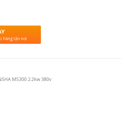
AY
o hàng tận nơi
SHA MS300 2.2kw 380v