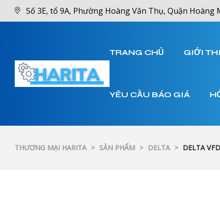
Số 3E, tổ 9A, Phường Hoàng Văn Thụ, Quận Hoàng 
TRANG CHỦ
GIỚI TH
YÊU CẦU BÁO GIÁ
H
THƯƠNG MẠI HARITA
>
SẢN PHẨM
>
DELTA
>
DELTA VFD