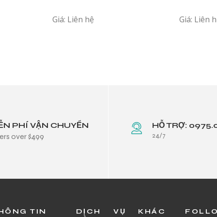
Giá: Liên hệ
Giá: Liên 
ỄN PHÍ VẬN CHUYỂN
HỖ TRỢ: 0975.
24/7
ers over $499
HÔNG TIN
DỊCH VỤ KHÁC
FOLL