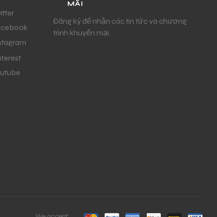
MÃI
itter
Đăng ký để nhận các tin tức và chương
acebook
trình khuyến mại.
stagram
nterest
utube
We accept: