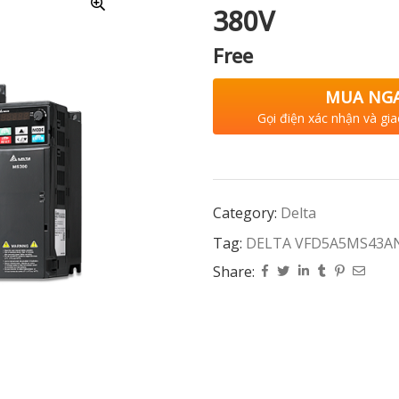
380V
Free
MUA NG
Gọi điện xác nhận và gia
Category:
Delta
Tag:
DELTA VFD5A5MS43AN
Share: