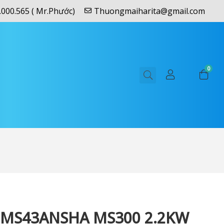
.000.565 ( Mr.Phước)
Thuongmaiharita@gmail.com
0
5MS43ANSHA MS300 2.2KW