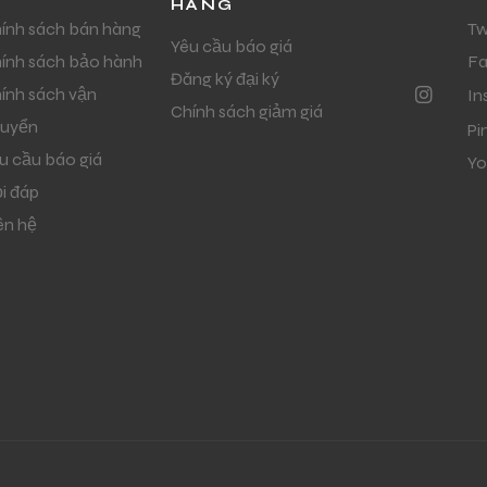
HÀNG
ính sách bán hàng
Tw
Yêu cầu báo giá
ính sách bảo hành
F
Đăng ký đại ký
ính sách vận
In
Chính sách giảm giá
uyển
Pi
u cầu báo giá
Yo
i đáp
ên hệ