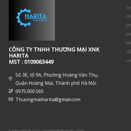
Ch
Ch
Ch
ch
Yê
CÔNG TY TNHH THƯƠNG MẠI XNK
Hỏ
HARITA
Li
MST : 0109063449
Số 3E, tổ 9A, Phường Hoàng Văn Thụ,
Quận Hoàng Mai, Thành phố Hà Nội
0975.000.565
Thuongmaiharita@gmail.com
Copyright © 2022 cambienkhinenplc.com