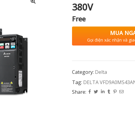
380V
Free
MUA NG
Gọi điện xác nhận và gia
Category:
Delta
Tag:
DELTA VFD9A0MS43AN
Share: