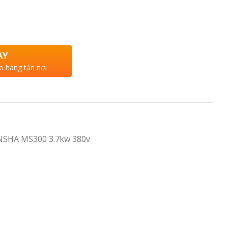
AY
o hàng tận nơi
SHA MS300 3.7kw 380v