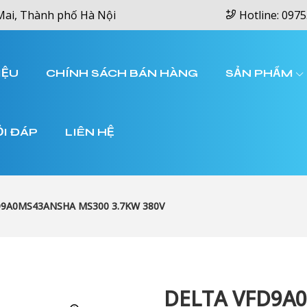
Mai, Thành phố Hà Nội
Hotline: 0975
IỆU
CHÍNH SÁCH BÁN HÀNG
SẢN PHẨM
ỎI ĐÁP
LIÊN HỆ
9A0MS43ANSHA MS300 3.7KW 380V
DELTA VFD9A