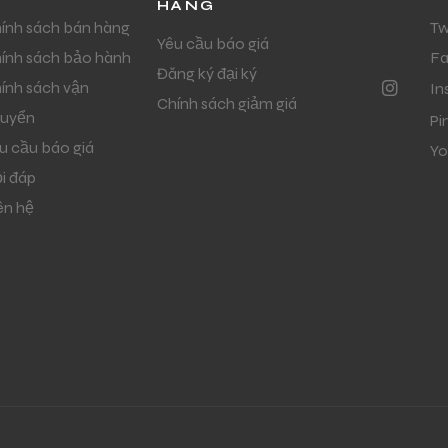
HÀNG
ính sách bán hàng
Tw
Yêu cầu báo giá
ính sách bảo hành
F
Đăng ký đại ký
ính sách vận
In
Chính sách giảm giá
uyển
Pi
u cầu báo giá
Yo
i đáp
ên hệ