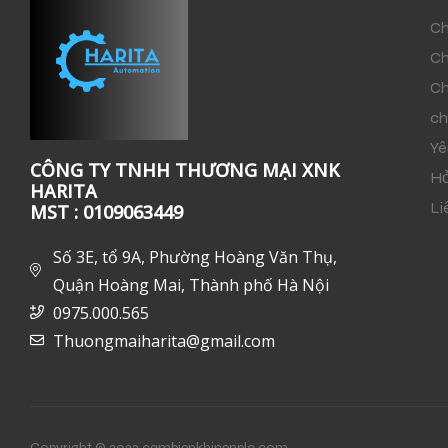
Ch
Ch
Ch
ch
Yê
CÔNG TY TNHH THƯƠNG MẠI XNK
Hỏ
HARITA
Li
MST : 0109063449
Số 3E, tổ 9A, Phường Hoàng Văn Thụ,
Quận Hoàng Mai, Thành phố Hà Nội
0975.000.565
Thuongmaiharita@gmail.com
Copyright © 2022 cambienkhinenplc.com