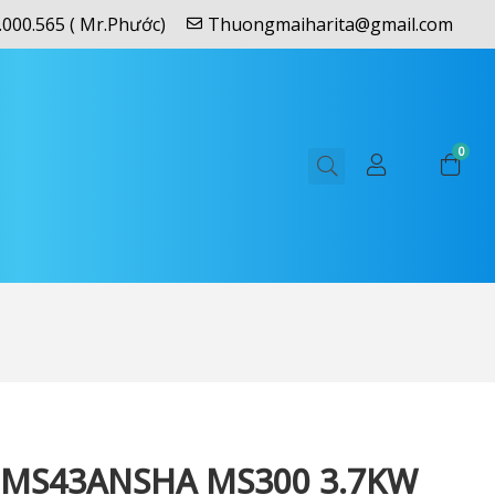
.000.565 ( Mr.Phước)
Thuongmaiharita@gmail.com
0
0MS43ANSHA MS300 3.7KW