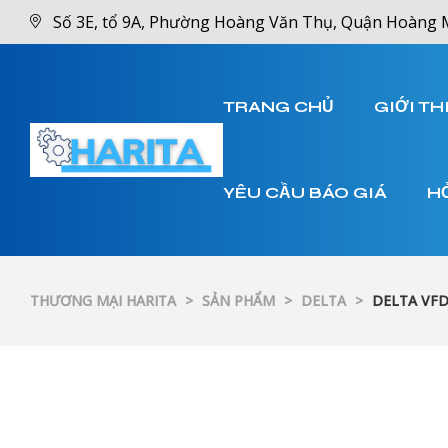
Số 3E, tổ 9A, Phường Hoàng Văn Thụ, Quận Hoàng 
TRANG CHỦ
GIỚI TH
YÊU CẦU BÁO GIÁ
H
THƯƠNG MẠI HARITA
>
SẢN PHẨM
>
DELTA
>
DELTA VFD