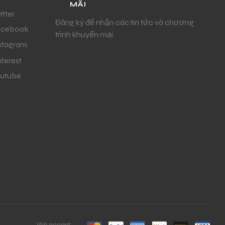
MÃI
itter
Đăng ký để nhận các tin tức và chương
acebook
trình khuyến mại.
stagram
nterest
utube
We accept: