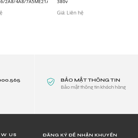
A6/2A8/4A8/7A5ME21ANNAA
380v
21ANNAA
hệ
Giá: Liên hệ
000.565
BẢO MẬT THÔNG TIN
Bảo mật thông tin khách hàng
OW US
ĐĂNG KÝ ĐỂ NHẬN KHUYẾN