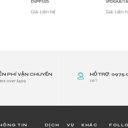
DVPPS05
VFD0A8/1
VFD11AME
Giá: Liên hệ
Giá: Liên 
ỄN PHÍ VẬN CHUYỂN
HỖ TRỢ: 0975.
24/7
ers over $499
HÔNG TIN
DỊCH VỤ KHÁC
FOLL