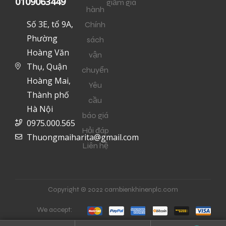
0109063449
giảm giá
hành
Số 3E, tổ 9A,
Chính
Phường
sách
Hoàng Văn
vận
Thụ, Quận
chuyển
Hoàng Mai,
Yêu
Thành phố
cầu
Hà Nội
báo giá
0975.000.565
Hỏi đáp
Thuongmaiharita@gmail.com
Liên hệ
Copyright © 2022 cambienkhinenplc.com
We accept: