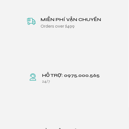
MIỄN PHÍ VẬN CHUYỂN
Orders over $499
HỖ TRỢ: 0975.000.565
24/7