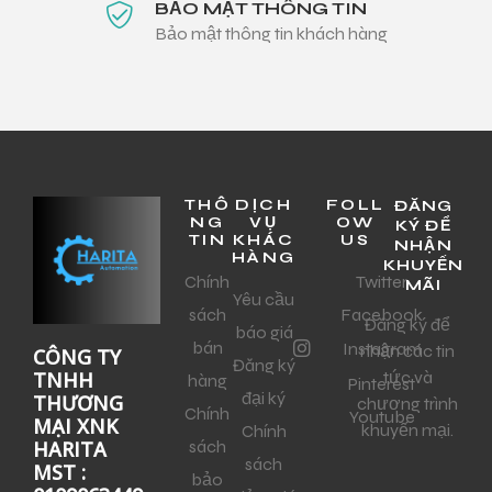
BẢO MẬT THÔNG TIN
Bảo mật thông tin khách hàng
THÔ
DỊCH
FOLL
ĐĂNG
NG
VỤ
OW
KÝ ĐỂ
TIN
KHÁC
US
NHẬN
HÀNG
KHUYẾN
Chính
Twitter
MÃI
Yêu cầu
sách
Facebook
Đăng ký để
báo giá
bán
Instagram
nhận các tin
CÔNG TY
Đăng ký
tức và
TNHH
hàng
Pinterest
đại ký
THƯƠNG
chương trình
Chính
Youtube
MẠI XNK
khuyến mại.
Chính
sách
HARITA
sách
MST :
bảo