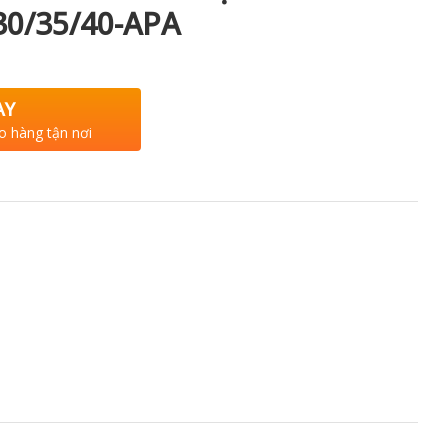
/30/35/40-APA
AY
o hàng tận nơi