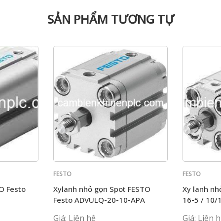
SẢN PHẨM TƯƠNG TỰ
FESTO
FESTO
O Festo
Xylanh nhỏ gọn Spot FESTO
Xy lanh n
Festo ADVULQ-20-10-APA
16-5 / 10/
90/100-APA
156773 tác động kép mới
APA
Giá: Liên hệ
Giá: Liên 