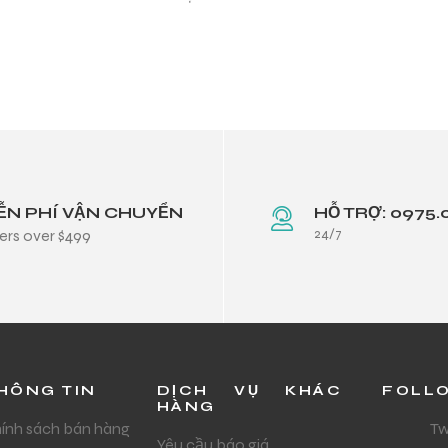
ỄN PHÍ VẬN CHUYỂN
HỖ TRỢ: 0975.
24/7
ers over $499
HÔNG TIN
DỊCH VỤ KHÁC
FOLL
HÀNG
ính sách bán hàng
Tw
Yêu cầu báo giá