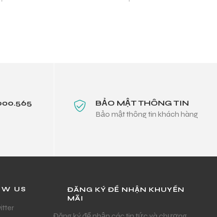
000.565
BẢO MẬT THÔNG TIN
Bảo mật thông tin khách hàng
OW US
ĐĂNG KÝ ĐỂ NHẬN KHUYẾN
MÃI
itter
Đăng ký để nhận các tin tức và chương