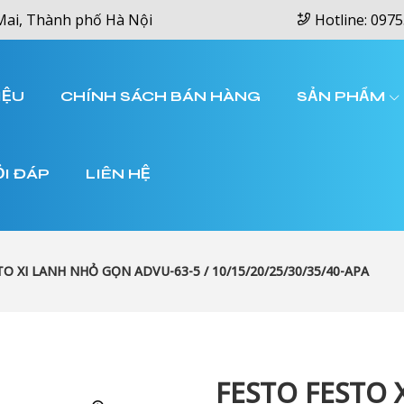
Mai, Thành phố Hà Nội
Hotline: 0975
IỆU
CHÍNH SÁCH BÁN HÀNG
SẢN PHẨM
ỎI ĐÁP
LIÊN HỆ
O XI LANH NHỎ GỌN ADVU-63-5 / 10/15/20/25/30/35/40-APA
FESTO FESTO 