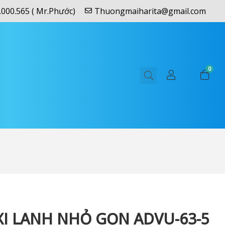
.000.565 ( Mr.Phước)
Thuongmaiharita@gmail.com
0
XI LANH NHỎ GỌN ADVU-63-5