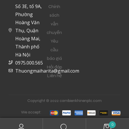
Số 3E, tổ 9A,
Chính
Phường
sách
Hoàng Văn
vận
Thụ, Quận
chuyển
Hoàng Mai,
Yêu
Thành phố
cầu
Hà Nội
báo giá
0975.000.565
Hỏi đáp
Thuongmaiharita@gmail.com
Liên hệ
Copyright © 2022 cambienkhinenplc.com
We accept:
0