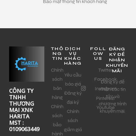
Bảo mật thông tin khách hàng
THÔ
DỊCH
FOLL
ĐĂNG
NG
VỤ
OW
KÝ ĐỂ
TIN
KHÁC
US
NHẬN
HÀNG
KHUYẾN
Chính
Twitter
MÃI
Yêu cầu
sách
Facebook
Đăng ký để
báo giá
bán
Instagram
nhận các tin
CÔNG TY
Đăng ký
tức và
TNHH
hàng
Pinterest
đại ký
THƯƠNG
chương trình
Chính
Youtube
MẠI XNK
khuyến mại.
Chính
sách
HARITA
sách
MST :
bảo
0109063449
giảm giá
hành