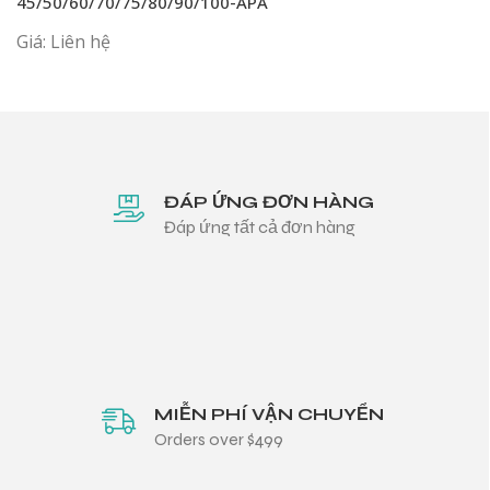
45/50/60/70/75/80/90/100-APA
Giá: Liên hệ
ĐÁP ỨNG ĐƠN HÀNG
Đáp ứng tất cả đơn hàng
MIỄN PHÍ VẬN CHUYỂN
Orders over $499