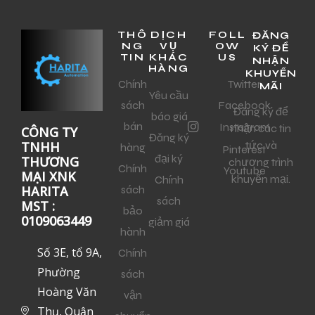
THÔ
DỊCH
FOLL
ĐĂNG
NG
VỤ
OW
KÝ ĐỂ
TIN
KHÁC
US
NHẬN
HÀNG
KHUYẾN
Chính
Twitter
MÃI
Yêu cầu
sách
Facebook
Đăng ký để
báo giá
bán
Instagram
nhận các tin
CÔNG TY
Đăng ký
tức và
TNHH
hàng
Pinterest
đại ký
THƯƠNG
chương trình
Chính
Youtube
MẠI XNK
khuyến mại.
Chính
sách
HARITA
sách
MST :
bảo
0109063449
giảm giá
hành
Số 3E, tổ 9A,
Chính
Phường
sách
Hoàng Văn
vận
Thụ, Quận