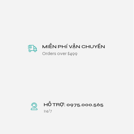
MIỄN PHÍ VẬN CHUYỂN
Orders over $499
HỖ TRỢ: 0975.000.565
24/7