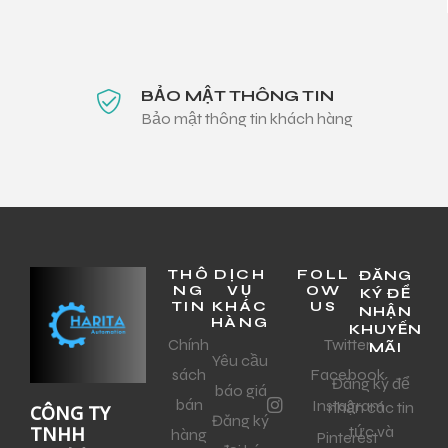
BẢO MẬT THÔNG TIN
Bảo mật thông tin khách hàng
THÔ
DỊCH
FOLL
ĐĂNG
NG
VỤ
OW
KÝ ĐỂ
TIN
KHÁC
US
NHẬN
HÀNG
KHUYẾN
Chính
Twitter
MÃI
Yêu cầu
sách
Facebook
Đăng ký để
báo giá
bán
Instagram
nhận các tin
CÔNG TY
Đăng ký
tức và
TNHH
hàng
Pinterest