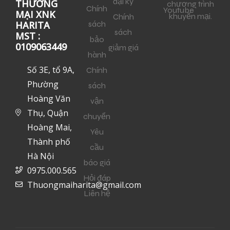
đại ký
THƯƠNG
chương trình
Chính
Youtube
MẠI XNK
khuyến mại.
Chính
sách
HARITA
sách
MST :
bảo
0109063449
giảm giá
hành
Số 3E, tổ 9A,
Chính
Phường
sách
Hoàng Văn
vận
Thụ, Quận
chuyển
Hoàng Mai,
Yêu
Thành phố
cầu
Hà Nội
báo giá
0975.000.565
Hỏi đáp
Thuongmaiharita@gmail.com
Liên hệ